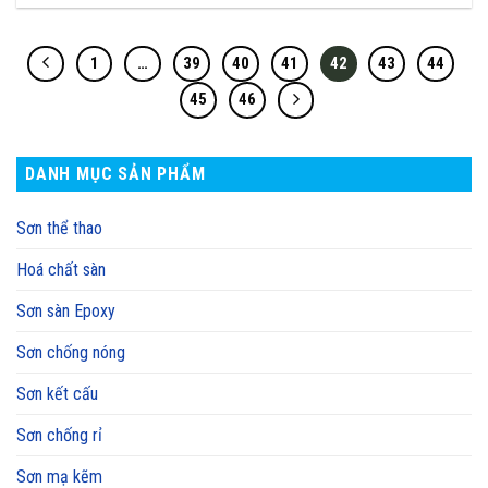
1
…
39
40
41
42
43
44
45
46
DANH MỤC SẢN PHẨM
Sơn thể thao
Hoá chất sàn
Sơn sàn Epoxy
Sơn chống nóng
Sơn kết cấu
Sơn chống rỉ
Sơn mạ kẽm