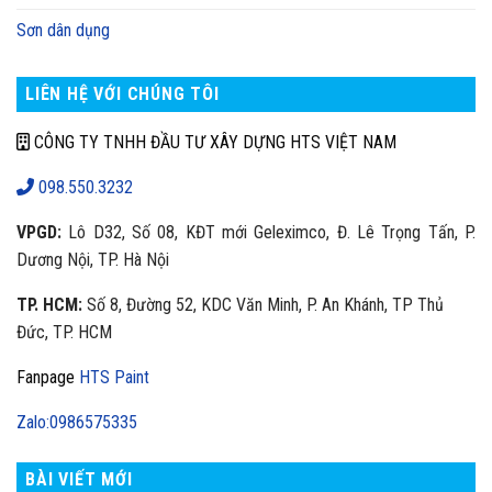
Sơn dân dụng
LIÊN HỆ VỚI CHÚNG TÔI
CÔNG TY TNHH ĐẦU TƯ XÂY DỰNG HTS VIỆT NAM
098.550.3232
VPGD:
Lô D32, Số 08, KĐT mới Geleximco, Đ. Lê Trọng Tấn, P.
Dương Nội, TP. Hà Nội
TP. HCM:
Số 8, Đường 52, KDC Văn Minh, P. An Khánh, TP Thủ
Đức, TP. HCM
Fanpage
HTS Paint
Zalo:0986575335
BÀI VIẾT MỚI