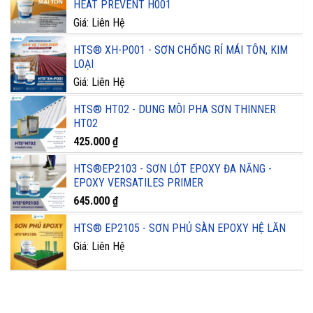
HEAT PREVENT H001
Giá: Liên Hệ
HTS® XH-P001 - SƠN CHỐNG RỈ MÁI TÔN, KIM
LOẠI
Giá: Liên Hệ
HTS® HT02 - DUNG MÔI PHA SƠN THINNER
HT02
425.000
₫
HTS®EP2103 - SƠN LÓT EPOXY ĐA NĂNG -
EPOXY VERSATILES PRIMER
645.000
₫
HTS® EP2105 - SƠN PHỦ SÀN EPOXY HỆ LĂN
Giá: Liên Hệ