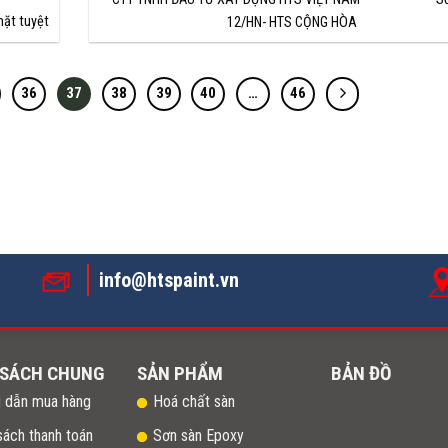
mặt tuyệt
12/HN- HTS CỘNG HÒA
36
37
38
39
40
…
46
info@htspaint.vn
 SÁCH CHUNG
SẢN PHẨM
BẢN ĐỒ
 dẫn mua hàng
Hoá chất sàn
sách thanh toán
Sơn sàn Epoxy