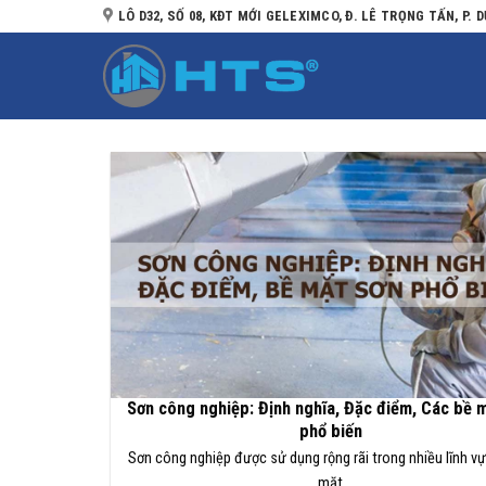
Bỏ
LÔ D32, SỐ 08, KĐT MỚI GELEXIMCO, Đ. LÊ TRỌNG TẤN, P. D
qua
nội
dung
Sơn công nghiệp: Định nghĩa, Đặc điểm, Các bề 
phổ biến
Sơn công nghiệp được sử dụng rộng rãi trong nhiều lĩnh vự
mặt