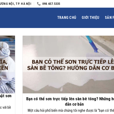
ƯƠNG NỘI, TP. HÀ NỘI
098.657.5335
TRANG CHỦ
GIỚI THIỆU
SẢN 
mặt sơn
Bạn có thể sơn trực tiếp lên sàn bê tông? Những 
dẫn cơ bản
c với bề
Một câu hỏi phổ biến mà chúng tôi nghe được là “bạn có th