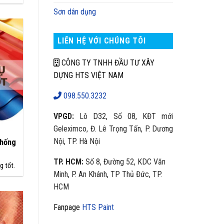
Sơn dân dụng
LIÊN HỆ VỚI CHÚNG TÔI
CÔNG TY TNHH ĐẦU TƯ XÂY
DỰNG HTS VIỆT NAM
098.550.3232
VPGD:
Lô D32, Số 08, KĐT mới
Geleximco, Đ. Lê Trọng Tấn, P. Dương
Nội, TP. Hà Nội
chống
TP. HCM:
Số 8, Đường 52, KDC Văn
g tốt.
Minh, P. An Khánh, TP Thủ Đức, TP.
HCM
Fanpage
HTS Paint