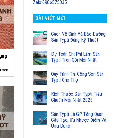
Zalo:0986575335
BÀI VIẾT MỚI
Cách Vệ Sinh Và Bảo Dưỡng
Sân Typti Đúng Kỹ Thuật
Dự Toán Chi Phí Làm Sân
dụng
Typti Trọn Gói Mới Nhất
i sơn
Quy Trình Thi Công Sơn Sân
Typti Cho Thợ
Kích Thước Sân Typti Tiêu
Chuẩn Mới Nhất 2026
Sân Typti Là Gì? Tổng Quan
Cấu Tạo, Ưu Nhược Điểm Và
Ứng Dụng