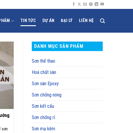
PHẨM
TIN TỨC
DỰ ÁN
ĐẠI LÝ
LIÊN HỆ
DANH MỤC SẢN PHẨM
Sơn thể thao
Hoá chất sàn
Sơn sàn Epoxy
Sơn chống nóng
Sơn kết cấu
hướng
Sơn chống rỉ
Sơn mạ kẽm
ể sơn