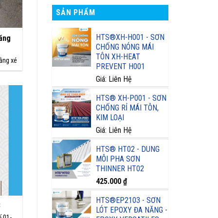
SẢN PHẨM
HTS®XH-H001 - SƠN
ăng
CHỐNG NÓNG MÁI
TÔN XH-HEAT
iằng xé
PREVENT H001
Giá: Liên Hệ
HTS® XH-P001 - SƠN
CHỐNG RỈ MÁI TÔN,
KIM LOẠI
Giá: Liên Hệ
HTS® HT02 - DUNG
MÔI PHA SƠN
THINNER HT02
425.000
₫
HTS®EP2103 - SƠN
3
LÓT EPOXY ĐA NĂNG -
 01-