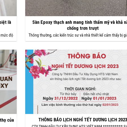
iệt là
Sàn Epoxy thạch anh mang tính thẩm mỹ và khả n
chống trơn trượt
g, mức độ
Thông thường, các kiến ​​trúc sư và nhà thiết kế cảm thấy bị g
THÔNG BÁO LỊCH NGHỈ TẾT DƯƠNG LỊCH 202
 thọ của
CTY TNHH ĐẦU TƯ XÂY DỰNG HTS VIỆT NAM ********** Số