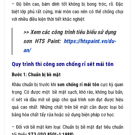
– Độ bền cao, bám dính tốt không bị bong tróc, rỗ. Đặc
biệt lớp phủ rất cứng, mài mòn cao nên có thể chống chọi
với nhiều điều kiện thời tiết khắc nghiệt.
>> Xem các công trình tiêu biểu sử dụng
sơn HTS Paint:
https://htspaint.vn/du-
an/
Quy trình thi công sơn chống rỉ sét mái tôn
Bước 1: Chuẩn bị bề mặt
Khâu chuẩn bị trước khi
sơn chống rỉ mái tôn
cực kỳ quan
trọng. Có được một bề mặt sạch, khô ráo, không bụi bẩn,
rỉ sét và dầu mỡ sẽ giúp cho quá trình sơn đạt được hiệu
quả cao nhất. Những chất trên bề mặt cần được loại bỏ
bằng hóa chất tẩy rửa hoặc sử dụng biện pháp cơ học.
– Đối với bề mặt kim loại: Chuẩn bị bề mặt đạt tiêu chuẩn
tối thiểu
ST3 (ISO 8501-1:1988).