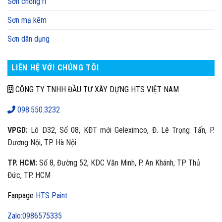
Sơn chống rỉ
Sơn mạ kẽm
Sơn dân dụng
LIÊN HỆ VỚI CHÚNG TÔI
CÔNG TY TNHH ĐẦU TƯ XÂY DỰNG HTS VIỆT NAM
098.550.3232
VPGD:
Lô D32, Số 08, KĐT mới Geleximco, Đ. Lê Trọng Tấn, P.
Dương Nội, TP. Hà Nội
TP. HCM:
Số 8, Đường 52, KDC Văn Minh, P. An Khánh, TP Thủ
Đức, TP. HCM
Fanpage
HTS Paint
Zalo:0986575335