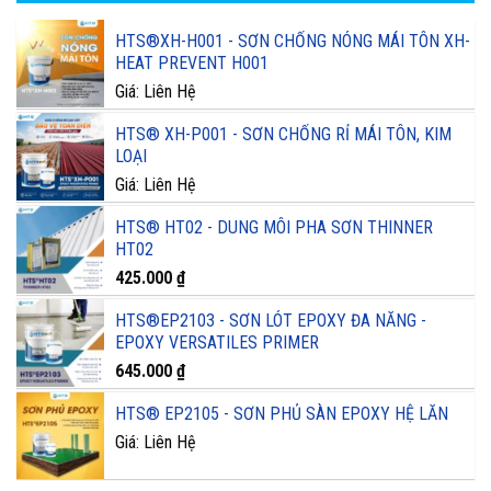
HTS®XH-H001 - SƠN CHỐNG NÓNG MÁI TÔN XH-
HEAT PREVENT H001
Giá: Liên Hệ
HTS® XH-P001 - SƠN CHỐNG RỈ MÁI TÔN, KIM
LOẠI
Giá: Liên Hệ
HTS® HT02 - DUNG MÔI PHA SƠN THINNER
HT02
425.000
₫
HTS®EP2103 - SƠN LÓT EPOXY ĐA NĂNG -
EPOXY VERSATILES PRIMER
645.000
₫
HTS® EP2105 - SƠN PHỦ SÀN EPOXY HỆ LĂN
Giá: Liên Hệ