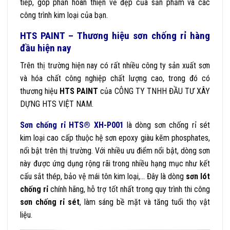
tiếp, góp phần hoàn thiện vẻ đẹp của sản phẩm và các
công trình kim loại của bạn.
HTS PAINT – Thương hiệu sơn chống rỉ hàng
đầu hiện nay
Trên thị trường hiện nay có rất nhiều công ty sản xuất sơn
và hóa chất công nghiệp chất lượng cao, trong đó có
thương hiệu
HTS PAINT
của CÔNG TY TNHH ĐẦU TƯ XÂY
DỰNG HTS VIỆT NAM.
Sơn chống rỉ
HTS® XH-P001
là dòng sơn chống rỉ sét
kim loại cao cấp thuộc hệ sơn epoxy giàu kẽm phosphates,
nổi bật trên thị trường. Với nhiều ưu điểm nổi bật, dòng sơn
này được ứng dụng rộng rãi trong nhiều hạng mục như kết
cấu sắt thép, bảo vệ mái tôn kim loại,… Đây là dòng
sơn lót
chống rỉ
chính hãng, hỗ trợ tốt nhất trong quy trình thi công
sơn chống rỉ sét
, làm sáng bề mặt và tăng tuổi thọ vật
liệu.