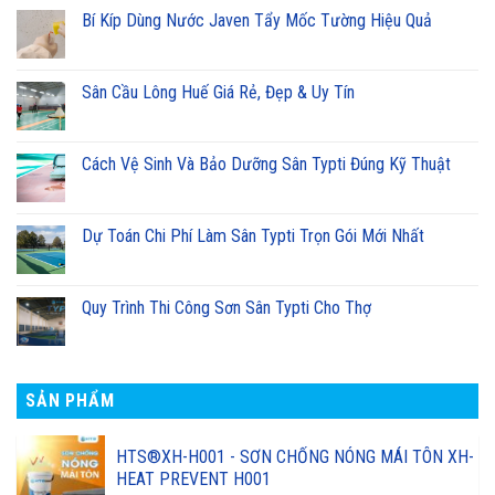
Bí Kíp Dùng Nước Javen Tẩy Mốc Tường Hiệu Quả
Sân Cầu Lông Huế Giá Rẻ, Đẹp & Uy Tín
Cách Vệ Sinh Và Bảo Dưỡng Sân Typti Đúng Kỹ Thuật
Dự Toán Chi Phí Làm Sân Typti Trọn Gói Mới Nhất
Quy Trình Thi Công Sơn Sân Typti Cho Thợ
SẢN PHẨM
HTS®XH-H001 - SƠN CHỐNG NÓNG MÁI TÔN XH-
HEAT PREVENT H001