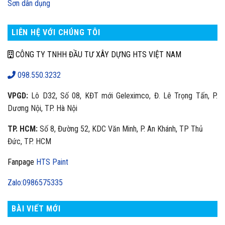
Sơn dân dụng
LIÊN HỆ VỚI CHÚNG TÔI
CÔNG TY TNHH ĐẦU TƯ XÂY DỰNG HTS VIỆT NAM
098.550.3232
VPGD:
Lô D32, Số 08, KĐT mới Geleximco, Đ. Lê Trọng Tấn, P.
Dương Nội, TP. Hà Nội
TP. HCM:
Số 8, Đường 52, KDC Văn Minh, P. An Khánh, TP Thủ
Đức, TP. HCM
Fanpage
HTS Paint
Zalo:0986575335
BÀI VIẾT MỚI