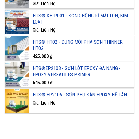
Giá: Liên Hệ
HTS® XH-P001 - SƠN CHỐNG RỈ MÁI TÔN, KIM
LOẠI
Giá: Liên Hệ
HTS® HT02 - DUNG MÔI PHA SƠN THINNER
HT02
425.000
₫
HTS®EP2103 - SƠN LÓT EPOXY ĐA NĂNG -
EPOXY VERSATILES PRIMER
645.000
₫
HTS® EP2105 - SƠN PHỦ SÀN EPOXY HỆ LĂN
Giá: Liên Hệ