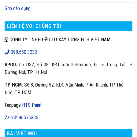
Sơn dân dụng
LIÊN HỆ VỚI CHÚNG TÔI
CÔNG TY TNHH ĐẦU TƯ XÂY DỰNG HTS VIỆT NAM
098.550.3232
VPGD:
Lô D32, Số 08, KĐT mới Geleximco, Đ. Lê Trọng Tấn, P.
Dương Nội, TP. Hà Nội
TP. HCM:
Số 8, Đường 52, KDC Văn Minh, P. An Khánh, TP Thủ
Đức, TP. HCM
Fanpage
HTS Paint
Zalo:0986575335
BÀI VIẾT MỚI