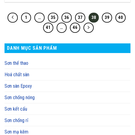
1
…
35
36
37
38
39
40
41
…
46
DANH MỤC SẢN PHẨM
Sơn thể thao
Hoá chất sàn
Sơn sàn Epoxy
Sơn chống nóng
Sơn kết cấu
Sơn chống rỉ
Sơn mạ kẽm