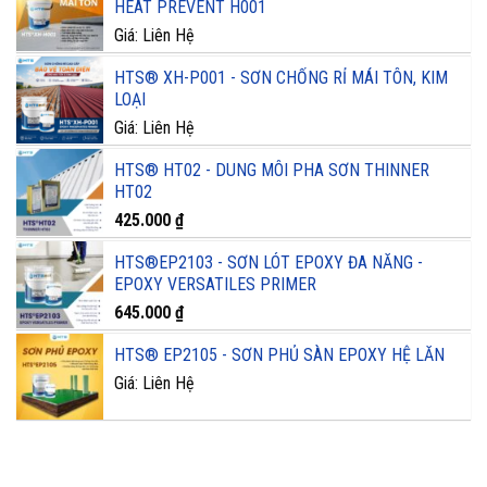
HEAT PREVENT H001
Giá: Liên Hệ
HTS® XH-P001 - SƠN CHỐNG RỈ MÁI TÔN, KIM
LOẠI
Giá: Liên Hệ
HTS® HT02 - DUNG MÔI PHA SƠN THINNER
HT02
425.000
₫
HTS®EP2103 - SƠN LÓT EPOXY ĐA NĂNG -
EPOXY VERSATILES PRIMER
645.000
₫
HTS® EP2105 - SƠN PHỦ SÀN EPOXY HỆ LĂN
Giá: Liên Hệ