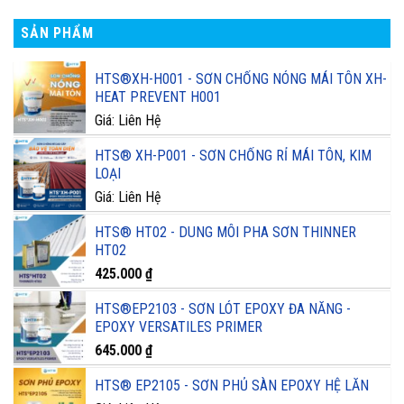
SẢN PHẨM
HTS®XH-H001 - SƠN CHỐNG NÓNG MÁI TÔN XH-
HEAT PREVENT H001
Giá: Liên Hệ
HTS® XH-P001 - SƠN CHỐNG RỈ MÁI TÔN, KIM
LOẠI
Giá: Liên Hệ
HTS® HT02 - DUNG MÔI PHA SƠN THINNER
HT02
425.000
₫
HTS®EP2103 - SƠN LÓT EPOXY ĐA NĂNG -
EPOXY VERSATILES PRIMER
645.000
₫
HTS® EP2105 - SƠN PHỦ SÀN EPOXY HỆ LĂN