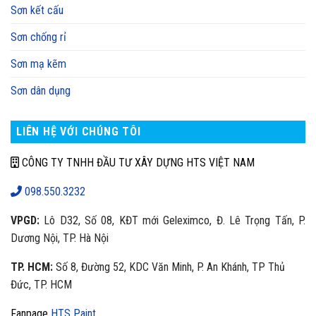
Sơn kết cấu
Sơn chống rỉ
Sơn mạ kẽm
Sơn dân dụng
LIÊN HỆ VỚI CHÚNG TÔI
CÔNG TY TNHH ĐẦU TƯ XÂY DỰNG HTS VIỆT NAM
098.550.3232
VPGD:
Lô D32, Số 08, KĐT mới Geleximco, Đ. Lê Trọng Tấn, P.
Dương Nội, TP. Hà Nội
TP. HCM:
Số 8, Đường 52, KDC Văn Minh, P. An Khánh, TP Thủ
Đức, TP. HCM
Fanpage
HTS Paint