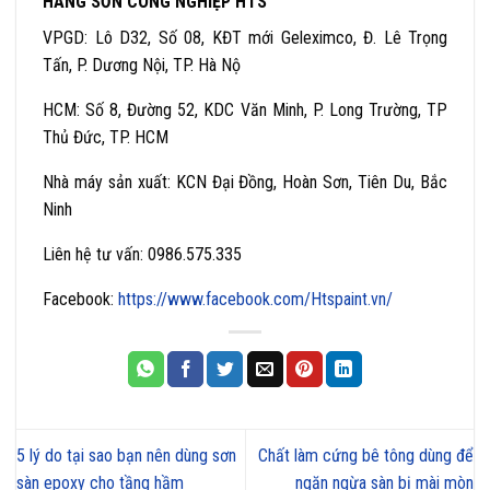
HÃNG SƠN CÔNG NGHIỆP HTS
VPGD: Lô D32, Số 08, KĐT mới Geleximco, Đ. Lê Trọng
Tấn, P. Dương Nội, TP. Hà Nộ
HCM: Số 8, Đường 52, KDC Văn Minh, P. Long Trường, TP
Thủ Đức, TP. HCM
Nhà máy sản xuất: KCN Đại Đồng, Hoàn Sơn, Tiên Du, Bắc
Ninh
Liên hệ tư vấn: 0986.575.335
Facebook:
https://www.facebook.com/Htspaint.vn/
5 lý do tại sao bạn nên dùng sơn
Chất làm cứng bê tông dùng để
sàn epoxy cho tầng hầm
ngăn ngừa sàn bị mài mòn