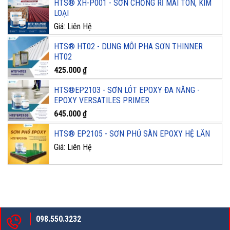
HTS® XH-P001 - SƠN CHỐNG RỈ MÁI TÔN, KIM
LOẠI
Giá: Liên Hệ
HTS® HT02 - DUNG MÔI PHA SƠN THINNER
HT02
425.000
₫
HTS®EP2103 - SƠN LÓT EPOXY ĐA NĂNG -
EPOXY VERSATILES PRIMER
645.000
₫
HTS® EP2105 - SƠN PHỦ SÀN EPOXY HỆ LĂN
Giá: Liên Hệ
098.550.3232