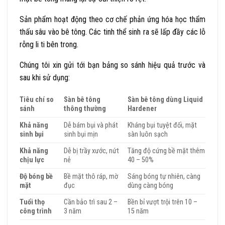
Sản phẩm hoạt động theo cơ chế phản ứng hóa học thẩm
thấu sâu vào bê tông. Các tinh thể sinh ra sẽ lấp đầy các lỗ
rỗng li ti bên trong.
Chúng tôi xin gửi tới bạn bảng so sánh hiệu quả trước và
sau khi sử dụng:
Tiêu chí so
Sàn bê tông
Sàn bê tông dùng Liquid
sánh
thông thường
Hardener
Khả năng
Dễ bám bụi và phát
Kháng bụi tuyệt đối, mặt
sinh bụi
sinh bụi mịn
sàn luôn sạch
Khả năng
Dễ bị trầy xước, nứt
Tăng độ cứng bề mặt thêm
chịu lực
nẻ
40 – 50%
Độ bóng bề
Bề mặt thô ráp, mờ
Sáng bóng tự nhiên, càng
mặt
đục
dùng càng bóng
Tuổi thọ
Cần bảo trì sau 2 –
Bền bỉ vượt trội trên 10 –
công trình
3 năm
15 năm