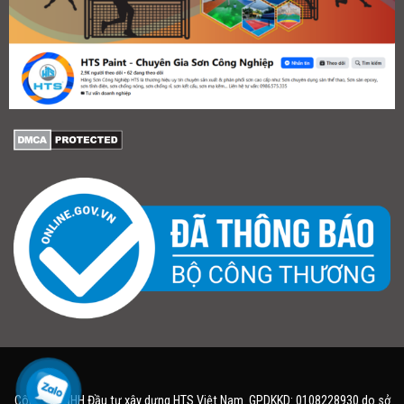
Công ty TNHH Đầu tư xây dựng HTS Việt Nam. GPDKKD: 0108228930 do sở