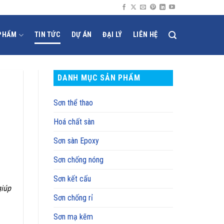
PHẨM
TIN TỨC
DỰ ÁN
ĐẠI LÝ
LIÊN HỆ
DANH MỤC SẢN PHẨM
Sơn thể thao
Hoá chất sàn
Sơn sàn Epoxy
Sơn chống nóng
Sơn kết cấu
giúp
Sơn chống rỉ
Sơn mạ kẽm