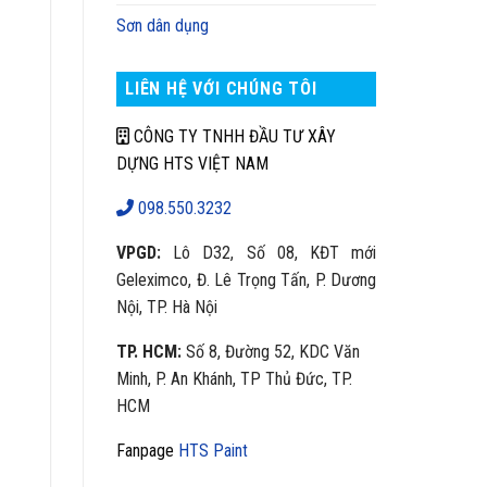
Sơn dân dụng
LIÊN HỆ VỚI CHÚNG TÔI
CÔNG TY TNHH ĐẦU TƯ XÂY
DỰNG HTS VIỆT NAM
098.550.3232
VPGD:
Lô D32, Số 08, KĐT mới
Geleximco, Đ. Lê Trọng Tấn, P. Dương
Nội, TP. Hà Nội
TP. HCM:
Số 8, Đường 52, KDC Văn
Minh, P. An Khánh, TP Thủ Đức, TP.
HCM
Fanpage
HTS Paint