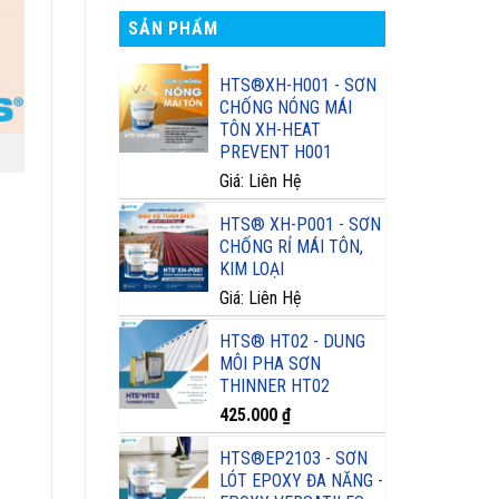
SẢN PHẨM
HTS®XH-H001 - SƠN
CHỐNG NÓNG MÁI
TÔN XH-HEAT
PREVENT H001
Giá: Liên Hệ
HTS® XH-P001 - SƠN
CHỐNG RỈ MÁI TÔN,
KIM LOẠI
Giá: Liên Hệ
HTS® HT02 - DUNG
MÔI PHA SƠN
THINNER HT02
425.000
₫
HTS®EP2103 - SƠN
LÓT EPOXY ĐA NĂNG -