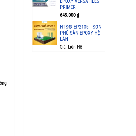
EPOXY VERSATILES
PRIMER
645.000
₫
HTS® EP2105 - SƠN
PHỦ SÀN EPOXY HỆ
LĂN
Giá: Liên Hệ
hòng