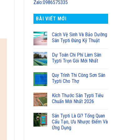
Zalo:0986575335
BÀI VIẾT MỚI
Cách Vệ Sinh Và Bảo Dưỡng
Sân Typti Đúng Kỹ Thuật
Dự Toán Chi Phí Làm Sân
Typti Trọn Gói Mới Nhất
Quy Trình Thi Công Sơn Sân
Typti Cho Thợ
Kích Thước Sân Typti Tiêu
Chuẩn Mới Nhất 2026
Sân Typti Là Gì? Tổng Quan
Cấu Tạo, Ưu Nhược Điểm Và
Ứng Dụng