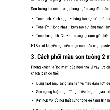
Sơn tường hai màu trong phòng ngủ mang đến cảm gi
Tone lạnh: Xanh ngọc – trắng tạo sự mát mẻ, tho
Tone ấm: Hồng nhạt – kem tạo sự lãng mạn, ấm
Tone trung tính: Ghi – be mang lại cảm giác hiện
HTSpaint khuyên bạn nên chọn các màu nhạt, pastel
3. Cách phối màu sơn tường 2 m
Phòng khách là “bộ mặt” của ngôi nhà, vì vậy lựa c
khách, bạn có thể:
Dùng một màu sáng làm nền và màu đậm hơn để
Sơn ngang hoặc dọc để tạo hiệu ứng thị giác mở
Kết hợp với đồ nội thất cùng tone để tăng tính hà