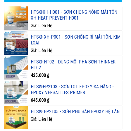
HTS®XH-H001 - SƠN CHỐNG NÓNG MÁI TÔN
XH-HEAT PREVENT H001
Giá: Liên Hệ
HTS® XH-P001 - SƠN CHỐNG RỈ MÁI TÔN, KIM
LOẠI
Giá: Liên Hệ
HTS® HT02 - DUNG MÔI PHA SƠN THINNER
HT02
425.000
₫
HTS®EP2103 - SƠN LÓT EPOXY ĐA NĂNG -
EPOXY VERSATILES PRIMER
645.000
₫
HTS® EP2105 - SƠN PHỦ SÀN EPOXY HỆ LĂN
Giá: Liên Hệ