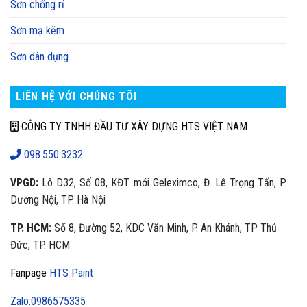
Sơn chống rỉ
Sơn mạ kẽm
Sơn dân dụng
LIÊN HỆ VỚI CHÚNG TÔI
CÔNG TY TNHH ĐẦU TƯ XÂY DỰNG HTS VIỆT NAM
098.550.3232
VPGD:
Lô D32, Số 08, KĐT mới Geleximco, Đ. Lê Trọng Tấn, P.
Dương Nội, TP. Hà Nội
TP. HCM:
Số 8, Đường 52, KDC Văn Minh, P. An Khánh, TP Thủ
Đức, TP. HCM
Fanpage
HTS Paint
Zalo:0986575335