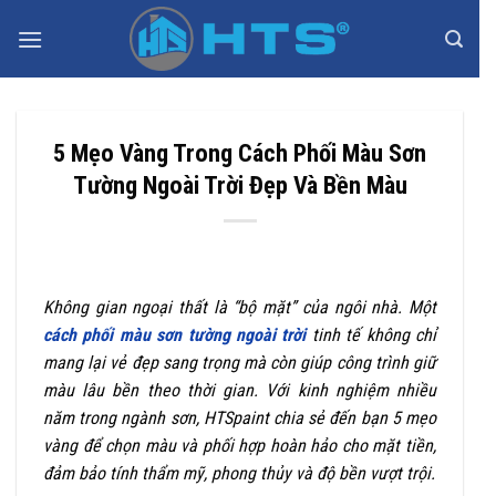
Bỏ
qua
nội
Quý khách nhập đầy đủ thông tin dưới đây – Chúng tôi sẽ liên
dung
hệ lại để tư vấn cho quý khách
5 Mẹo Vàng Trong Cách Phối Màu Sơn
Tường Ngoài Trời Đẹp Và Bền Màu
Không gian ngoại thất là “bộ mặt” của ngôi nhà. Một
cách phối màu sơn tường ngoài trời
tinh tế không chỉ
mang lại vẻ đẹp sang trọng mà còn giúp công trình giữ
màu lâu bền theo thời gian. Với kinh nghiệm nhiều
năm trong ngành sơn, HTSpaint chia sẻ đến bạn 5 mẹo
vàng để chọn màu và phối hợp hoàn hảo cho mặt tiền,
đảm bảo tính thẩm mỹ, phong thủy và độ bền vượt trội.