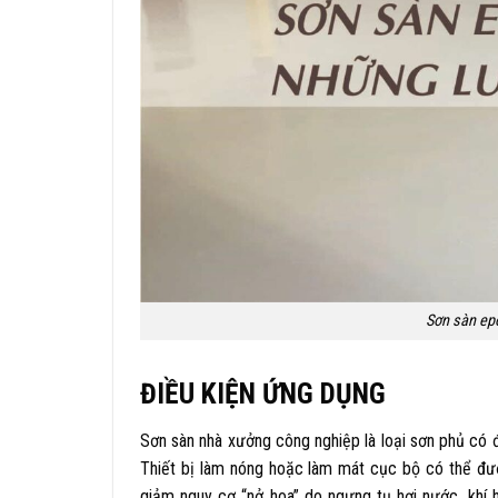
Sơn sàn epo
ĐIỀU KIỆN ỨNG DỤNG
Sơn sàn nhà xưởng công nghiệp là loại sơn phủ có 
Thiết bị làm nóng hoặc làm mát cục bộ có thể đượ
giảm nguy cơ “nở hoa” do ngưng tụ hơi nước, khí h