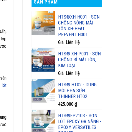
SẢN PHẨM
HTS®XH-H001 - SƠN
CHỐNG NÓNG MÁI
TÔN XH-HEAT
bẩn,
PREVENT H001
 lớp
Giá: Liên Hệ
được
HTS® XH-P001 - SƠN
CHỐNG RỈ MÁI TÔN,
KIM LOẠI
Giá: Liên Hệ
 sàn
HTS® HT02 - DUNG
 lót
MÔI PHA SƠN
THINNER HT02
425.000
₫
HTS®EP2103 - SƠN
rung
LÓT EPOXY ĐA NĂNG -
được
EPOXY VERSATILES