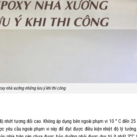
xy nhà xưởng những lưu ý khi thi công
độ nhớt tương đối cao. Không áp dụng bên ngoài phạm vi 10 ° C đến 25 
c yêu cầu ngoài phạm vi này để đạt được điều kiện nhiệt độ lý tưởng
ậu phía trên sàn chưa được bảo dưỡng phải được duy trì ít nhất 3°C ​​