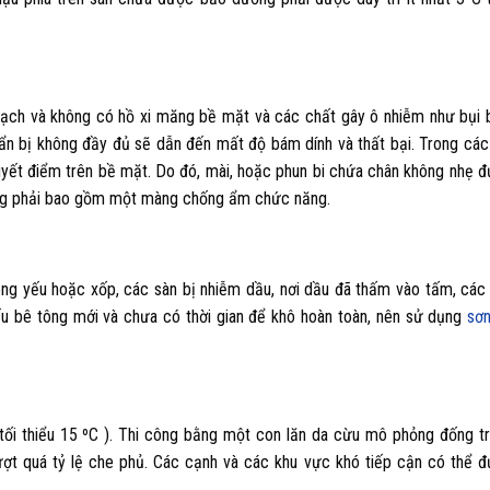
 sạch và không có hồ xi măng bề mặt và các chất gây ô nhiễm như bụi 
uẩn bị không đầy đủ sẽ dẫn đến mất độ bám dính và thất bại. Trong các
uyết điểm trên bề mặt. Do đó, mài, hoặc phun bi chứa chân không nhẹ 
tông phải bao gồm một màng chống ẩm chức năng.
tông yếu hoặc xốp, các sàn bị nhiễm dầu, nơi dầu đã thấm vào tấm, các
u bê tông mới và chưa có thời gian để khô hoàn toàn, nên sử dụng
sơn
(tối thiểu 15 ºC ). Thi công bằng một con lăn da cừu mô phỏng đống t
ượt quá tỷ lệ che phủ. Các cạnh và các khu vực khó tiếp cận có thể 