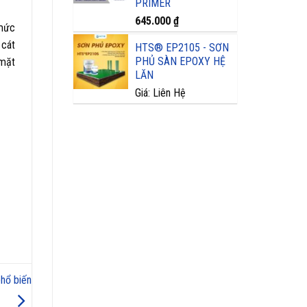
PRIMER
645.000
₫
 mức
 cát
HTS® EP2105 - SƠN
PHỦ SÀN EPOXY HỆ
 mặt
LĂN
Giá: Liên Hệ
phổ biến