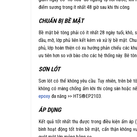
điểm sương trong ít nhất 48 giờ sau khi thi công.
CHUẨN BỊ BỀ MẶT
Bề mặt bê tông phải có ít nhất 28 ngày tuổi, khô,
dầu, mỡ, lớp phủ liên kết kém và xử lý bề mặt. Ch
phủ, lớp hoàn thiện có xu hướng phản chiếu các kh
ưu tiên hơn so với bào cho các hệ thống này. Bê 
SƠN LÓT
Sơn lót có thể không yêu cầu. Tuy nhiên, trên bê 
không có màng chống ẩm khi thi công sàn hoặc nế
epoxy
đa năng >> HTS®EP2103.
ÁP DỤNG
Kết quả tốt nhất thu được trong điều kiện ấm áp 
bình hoạt động tốt trên bề mặt, cẩn thận không v
quét một lớp mỏng bằng cọ.