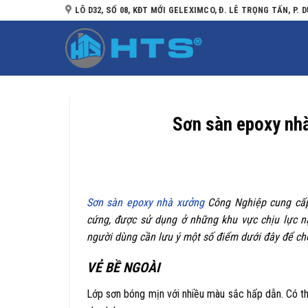
Bỏ
LÔ D32, SỐ 08, KĐT MỚI GELEXIMCO, Đ. LÊ TRỌNG TẤN, P. D
qua
nội
dung
Sơn sàn epoxy nhà
Sơn sàn epoxy nhà xưởng
Công Nghiệp cung cấp 
cứng, được sử dụng ở những khu vực chịu lực n
người dùng cần lưu ý một số điểm dưới đây để cho
VẺ BỀ NGOÀI
Lớp sơn bóng mịn với nhiều màu sắc hấp dẫn. Có thể