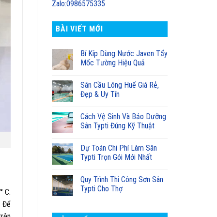
Zalo:0986575335
BÀI VIẾT MỚI
Bí Kíp Dùng Nước Javen Tẩy
Mốc Tường Hiệu Quả
Sân Cầu Lông Huế Giá Rẻ,
Đẹp & Uy Tín
Cách Vệ Sinh Và Bảo Dưỡng
Sân Typti Đúng Kỹ Thuật
Dự Toán Chi Phí Làm Sân
Typti Trọn Gói Mới Nhất
Quy Trình Thi Công Sơn Sân
Typti Cho Thợ
° C.
. Để
trên