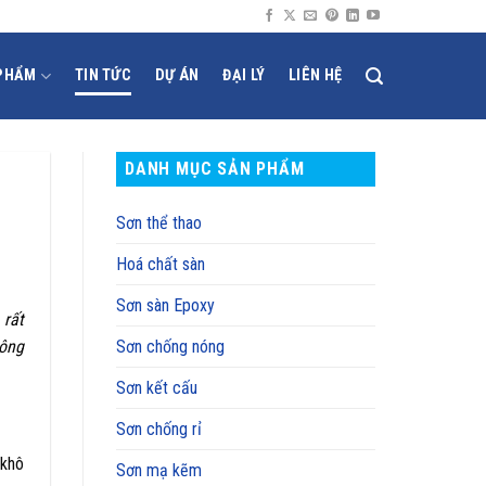
PHẨM
TIN TỨC
DỰ ÁN
ĐẠI LÝ
LIÊN HỆ
DANH MỤC SẢN PHẨM
Sơn thể thao
Hoá chất sàn
Sơn sàn Epoxy
 rất
công
Sơn chống nóng
Sơn kết cấu
Sơn chống rỉ
 khô
Sơn mạ kẽm