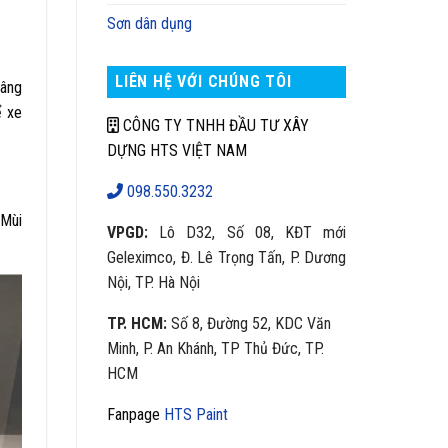
Sơn dân dụng
LIÊN HỆ VỚI CHÚNG TÔI
nâng
ể xe
CÔNG TY TNHH ĐẦU TƯ XÂY
DỰNG HTS VIỆT NAM
098.550.3232
 Mùi
VPGD:
Lô D32, Số 08, KĐT mới
Geleximco, Đ. Lê Trọng Tấn, P. Dương
Nội, TP. Hà Nội
TP. HCM:
Số 8, Đường 52, KDC Văn
Minh, P. An Khánh, TP Thủ Đức, TP.
HCM
Fanpage
HTS Paint