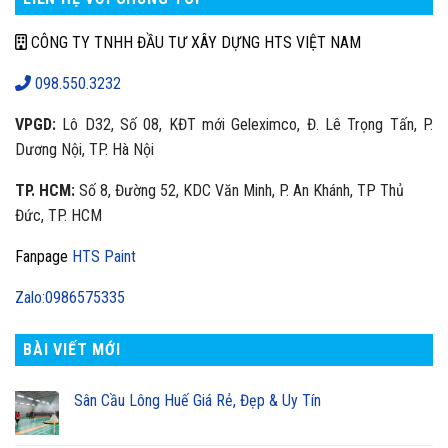
CÔNG TY TNHH ĐẦU TƯ XÂY DỰNG HTS VIỆT NAM
098.550.3232
VPGD:
Lô D32, Số 08, KĐT mới Geleximco, Đ. Lê Trọng Tấn, P.
Dương Nội, TP. Hà Nội
TP. HCM:
Số 8, Đường 52, KDC Văn Minh, P. An Khánh, TP Thủ
Đức, TP. HCM
Fanpage
HTS Paint
Zalo:0986575335
BÀI VIẾT MỚI
Sân Cầu Lông Huế Giá Rẻ, Đẹp & Uy Tín