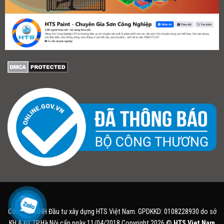
Công ty TNHH Đầu tư xây dựng HTS Việt Nam. GPDKKD: 0108228930 do sở
KH & ĐT TP.Hà Nội cấp ngày 11/04/2018.Copyright 2026 ©
HTS Viet Nam