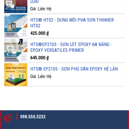
LOẠI
Giá: Liên Hệ
HTS® HT02 - DUNG MÔI PHA SƠN THINNER
HT02
425.000
₫
HTS®EP2103 - SƠN LÓT EPOXY ĐA NĂNG -
EPOXY VERSATILES PRIMER
645.000
₫
HTS® EP2105 - SƠN PHỦ SÀN EPOXY HỆ LĂN
Giá: Liên Hệ
098.550.3232