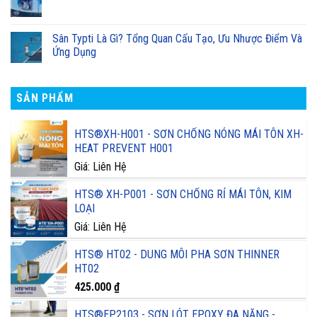
Sân Typti Là Gì? Tổng Quan Cấu Tạo, Ưu Nhược Điểm Và
Ứng Dụng
SẢN PHẨM
HTS®XH-H001 - SƠN CHỐNG NÓNG MÁI TÔN XH-
HEAT PREVENT H001
Giá: Liên Hệ
HTS® XH-P001 - SƠN CHỐNG RỈ MÁI TÔN, KIM
LOẠI
Giá: Liên Hệ
HTS® HT02 - DUNG MÔI PHA SƠN THINNER
HT02
425.000
₫
HTS®EP2103 - SƠN LÓT EPOXY ĐA NĂNG -