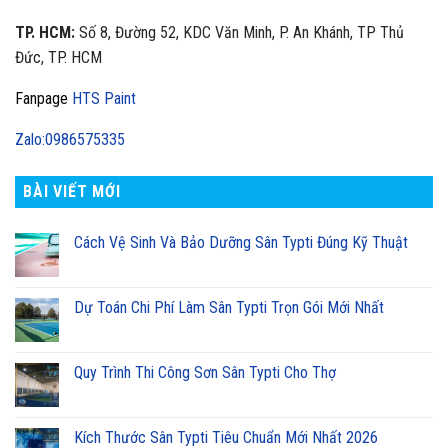
TP. HCM:
Số 8, Đường 52, KDC Văn Minh, P. An Khánh, TP Thủ
Đức, TP. HCM
Fanpage
HTS Paint
Zalo:0986575335
BÀI VIẾT MỚI
Cách Vệ Sinh Và Bảo Dưỡng Sân Typti Đúng Kỹ Thuật
Dự Toán Chi Phí Làm Sân Typti Trọn Gói Mới Nhất
Quy Trình Thi Công Sơn Sân Typti Cho Thợ
Kích Thước Sân Typti Tiêu Chuẩn Mới Nhất 2026