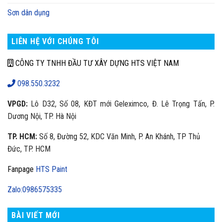
Sơn dân dụng
LIÊN HỆ VỚI CHÚNG TÔI
CÔNG TY TNHH ĐẦU TƯ XÂY DỰNG HTS VIỆT NAM
098.550.3232
VPGD:
Lô D32, Số 08, KĐT mới Geleximco, Đ. Lê Trọng Tấn, P.
Dương Nội, TP. Hà Nội
TP. HCM:
Số 8, Đường 52, KDC Văn Minh, P. An Khánh, TP Thủ
Đức, TP. HCM
Fanpage
HTS Paint
Zalo:0986575335
BÀI VIẾT MỚI