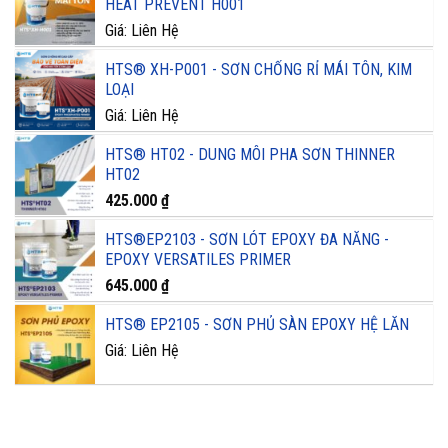
HEAT PREVENT H001
Giá: Liên Hệ
HTS® XH-P001 - SƠN CHỐNG RỈ MÁI TÔN, KIM
LOẠI
Giá: Liên Hệ
HTS® HT02 - DUNG MÔI PHA SƠN THINNER
HT02
425.000
₫
HTS®EP2103 - SƠN LÓT EPOXY ĐA NĂNG -
EPOXY VERSATILES PRIMER
645.000
₫
HTS® EP2105 - SƠN PHỦ SÀN EPOXY HỆ LĂN
Giá: Liên Hệ