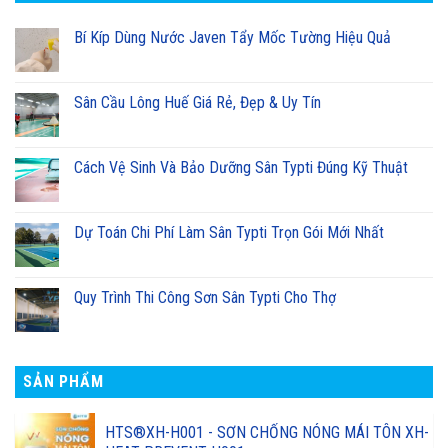
Bí Kíp Dùng Nước Javen Tẩy Mốc Tường Hiệu Quả
Sân Cầu Lông Huế Giá Rẻ, Đẹp & Uy Tín
Cách Vệ Sinh Và Bảo Dưỡng Sân Typti Đúng Kỹ Thuật
Dự Toán Chi Phí Làm Sân Typti Trọn Gói Mới Nhất
Quy Trình Thi Công Sơn Sân Typti Cho Thợ
SẢN PHẨM
HTS®XH-H001 - SƠN CHỐNG NÓNG MÁI TÔN XH-