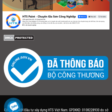
Công ty TNHH Đầu tư xây dựng HTS Việt Nam. GPDKKD: 0108228930 do sở