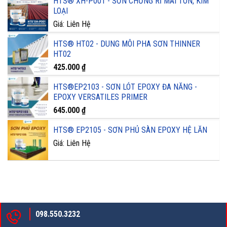
HTS® XH-P001 - SƠN CHỐNG RỈ MÁI TÔN, KIM
LOẠI
Giá: Liên Hệ
HTS® HT02 - DUNG MÔI PHA SƠN THINNER
HT02
425.000
₫
HTS®EP2103 - SƠN LÓT EPOXY ĐA NĂNG -
EPOXY VERSATILES PRIMER
645.000
₫
HTS® EP2105 - SƠN PHỦ SÀN EPOXY HỆ LĂN
Giá: Liên Hệ
098.550.3232