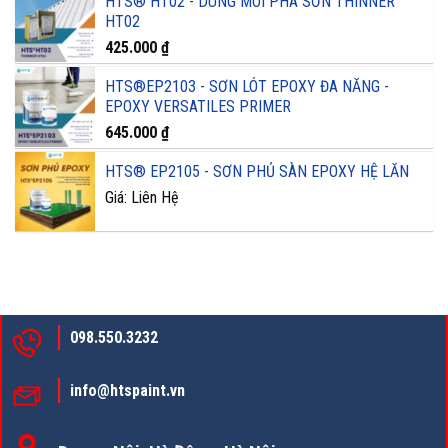
HTS® HT02 - DUNG MÔI PHA SƠN THINNER
HT02
425.000
₫
HTS®EP2103 - SƠN LÓT EPOXY ĐA NĂNG -
EPOXY VERSATILES PRIMER
645.000
₫
HTS® EP2105 - SƠN PHỦ SÀN EPOXY HỆ LĂN
Giá: Liên Hệ
098.550.3232
info@htspaint.vn