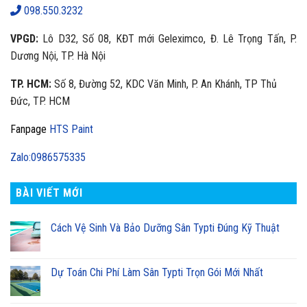
098.550.3232
VPGD:
Lô D32, Số 08, KĐT mới Geleximco, Đ. Lê Trọng Tấn, P.
Dương Nội, TP. Hà Nội
TP. HCM:
Số 8, Đường 52, KDC Văn Minh, P. An Khánh, TP Thủ
Đức, TP. HCM
Fanpage
HTS Paint
Zalo:0986575335
BÀI VIẾT MỚI
Cách Vệ Sinh Và Bảo Dưỡng Sân Typti Đúng Kỹ Thuật
Dự Toán Chi Phí Làm Sân Typti Trọn Gói Mới Nhất