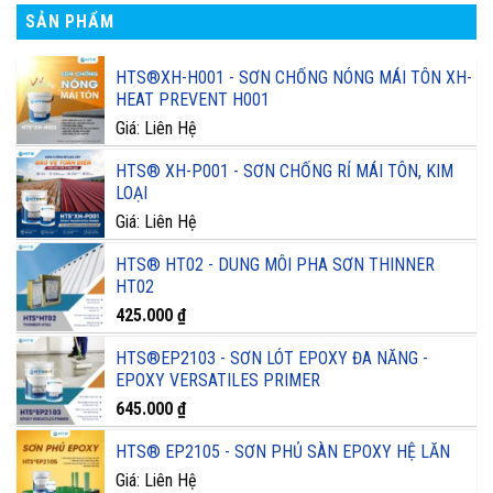
SẢN PHẨM
HTS®XH-H001 - SƠN CHỐNG NÓNG MÁI TÔN XH-
HEAT PREVENT H001
Giá: Liên Hệ
HTS® XH-P001 - SƠN CHỐNG RỈ MÁI TÔN, KIM
LOẠI
Giá: Liên Hệ
HTS® HT02 - DUNG MÔI PHA SƠN THINNER
HT02
425.000
₫
HTS®EP2103 - SƠN LÓT EPOXY ĐA NĂNG -
EPOXY VERSATILES PRIMER
645.000
₫
HTS® EP2105 - SƠN PHỦ SÀN EPOXY HỆ LĂN
Giá: Liên Hệ