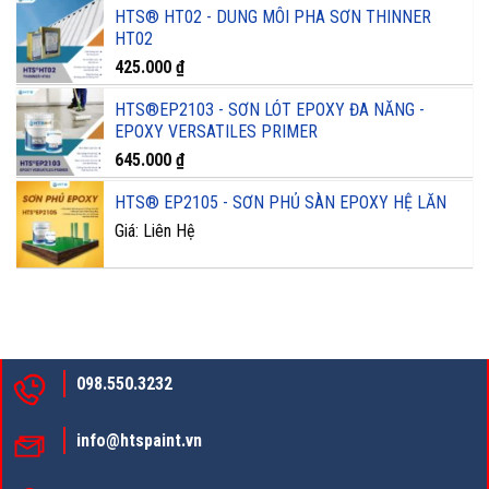
HTS® HT02 - DUNG MÔI PHA SƠN THINNER
HT02
425.000
₫
HTS®EP2103 - SƠN LÓT EPOXY ĐA NĂNG -
EPOXY VERSATILES PRIMER
645.000
₫
HTS® EP2105 - SƠN PHỦ SÀN EPOXY HỆ LĂN
Giá: Liên Hệ
098.550.3232
info@htspaint.vn