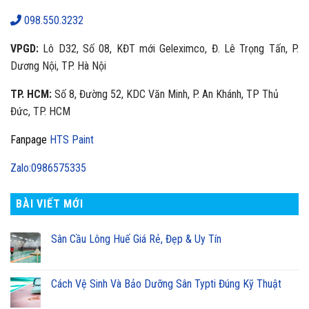
098.550.3232
VPGD:
Lô D32, Số 08, KĐT mới Geleximco, Đ. Lê Trọng Tấn, P.
Dương Nội, TP. Hà Nội
TP. HCM:
Số 8, Đường 52, KDC Văn Minh, P. An Khánh, TP Thủ
Đức, TP. HCM
Fanpage
HTS Paint
Zalo:0986575335
BÀI VIẾT MỚI
Sân Cầu Lông Huế Giá Rẻ, Đẹp & Uy Tín
Cách Vệ Sinh Và Bảo Dưỡng Sân Typti Đúng Kỹ Thuật