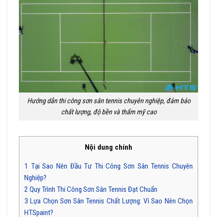
Hướng dẫn thi công sơn sân tennis chuyên nghiệp, đảm bảo
chất lượng, độ bền và thẩm mỹ cao
Nội dung chính
1
Tại Sao Nên Đầu Tư Thi Công Sơn Sân Tennis Chuyên
Nghiệp?
2
Quy Trình Thi Công Sơn Sân Tennis Đạt Chuẩn
3
Lựa Chọn Sơn Sân Tennis Chất Lượng: Vì Sao Nên Chọn
HTSpaint?