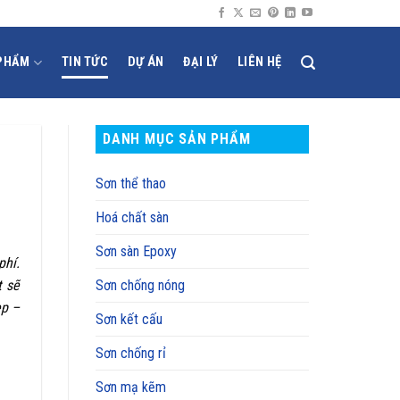
PHẨM
TIN TỨC
DỰ ÁN
ĐẠI LÝ
LIÊN HỆ
DANH MỤC SẢN PHẨM
Sơn thể thao
Hoá chất sàn
Sơn sàn Epoxy
phí.
t sẽ
Sơn chống nóng
ẹp –
Sơn kết cấu
Sơn chống rỉ
Sơn mạ kẽm