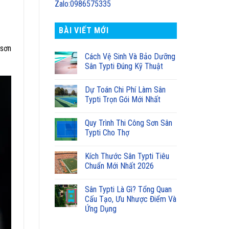
Zalo:0986575335
BÀI VIẾT MỚI
 sơn
Cách Vệ Sinh Và Bảo Dưỡng
Sân Typti Đúng Kỹ Thuật
Dự Toán Chi Phí Làm Sân
Typti Trọn Gói Mới Nhất
Quy Trình Thi Công Sơn Sân
Typti Cho Thợ
Kích Thước Sân Typti Tiêu
Chuẩn Mới Nhất 2026
Sân Typti Là Gì? Tổng Quan
Cấu Tạo, Ưu Nhược Điểm Và
Ứng Dụng