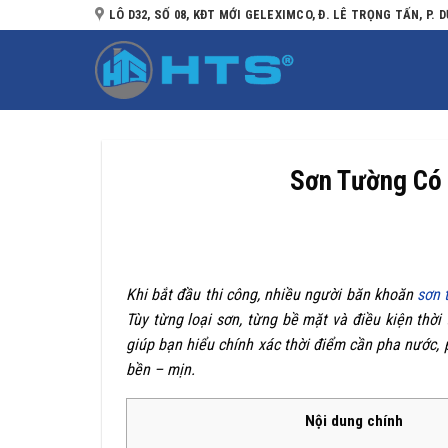
Bỏ
LÔ D32, SỐ 08, KĐT MỚI GELEXIMCO, Đ. LÊ TRỌNG TẤN, P. D
qua
nội
dung
Sơn Tường Có
Khi bắt đầu thi công, nhiều người băn khoăn
sơn 
Tùy từng loại sơn, từng bề mặt và điều kiện thời
giúp bạn hiểu chính xác thời điểm cần pha nước,
bền – mịn.
Nội dung chính