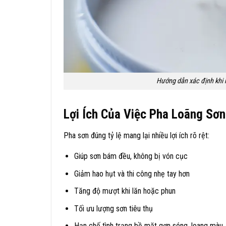
Hướng dẫn xác định khi 
Lợi Ích Của Việc Pha Loãng Sơ
Pha sơn đúng tỷ lệ mang lại nhiều lợi ích rõ rệt:
Giúp sơn bám đều, không bị vón cục
Giảm hao hụt và thi công nhẹ tay hơn
Tăng độ mượt khi lăn hoặc phun
Tối ưu lượng sơn tiêu thụ
Hạn chế tình trạng bề mặt gợn sóng, loang màu