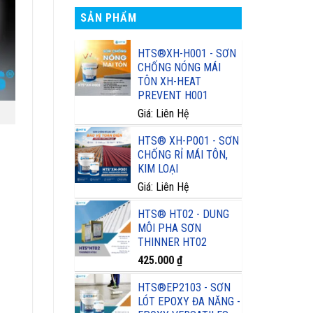
SẢN PHẨM
HTS®XH-H001 - SƠN
CHỐNG NÓNG MÁI
TÔN XH-HEAT
PREVENT H001
Giá: Liên Hệ
HTS® XH-P001 - SƠN
CHỐNG RỈ MÁI TÔN,
KIM LOẠI
Giá: Liên Hệ
HTS® HT02 - DUNG
MÔI PHA SƠN
THINNER HT02
425.000
₫
HTS®EP2103 - SƠN
LÓT EPOXY ĐA NĂNG -