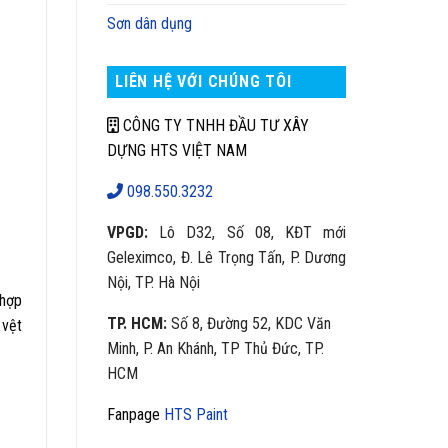
Sơn dân dụng
LIÊN HỆ VỚI CHÚNG TÔI
CÔNG TY TNHH ĐẦU TƯ XÂY
DỰNG HTS VIỆT NAM
098.550.3232
VPGD:
Lô D32, Số 08, KĐT mới
Geleximco, Đ. Lê Trọng Tấn, P. Dương
Nội, TP. Hà Nội
 hợp
TP. HCM:
Số 8, Đường 52, KDC Văn
 vệt
Minh, P. An Khánh, TP Thủ Đức, TP.
HCM
Fanpage
HTS Paint