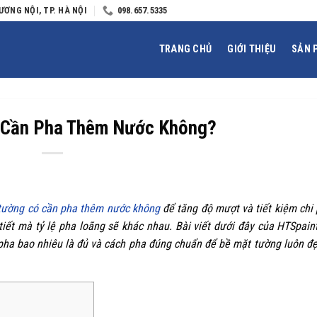
ƯƠNG NỘI, TP. HÀ NỘI
098.657.5335
TRANG CHỦ
GIỚI THIỆU
SẢN 
 Cần Pha Thêm Nước Không?
tường có cần pha thêm nước không
để tăng độ mượt và tiết kiệm chi 
 tiết mà tỷ lệ pha loãng sẽ khác nhau. Bài viết dưới đây của HTSpain
 pha bao nhiêu là đủ và cách pha đúng chuẩn để bề mặt tường luôn đ