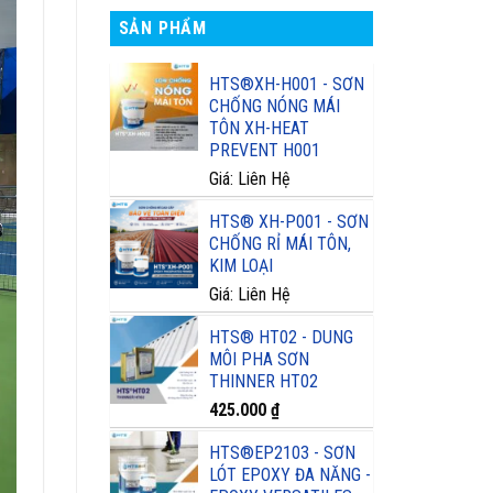
SẢN PHẨM
HTS®XH-H001 - SƠN
CHỐNG NÓNG MÁI
TÔN XH-HEAT
PREVENT H001
Giá: Liên Hệ
HTS® XH-P001 - SƠN
CHỐNG RỈ MÁI TÔN,
KIM LOẠI
Giá: Liên Hệ
HTS® HT02 - DUNG
MÔI PHA SƠN
THINNER HT02
425.000
₫
HTS®EP2103 - SƠN
LÓT EPOXY ĐA NĂNG -