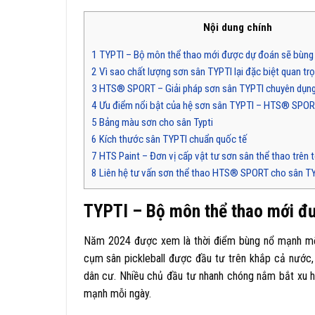
Nội dung chính
1
TYPTI – Bộ môn thể thao mới được dự đoán sẽ bùng n
2
Vì sao chất lượng sơn sân TYPTI lại đặc biệt quan tr
3
HTS® SPORT – Giải pháp sơn sân TYPTI chuyên dụng
4
Ưu điểm nổi bật của hệ sơn sân TYPTI – HTS® SPO
5
Bảng màu sơn cho sân Typti
6
Kích thước sân TYPTI chuẩn quốc tế
7
HTS Paint – Đơn vị cấp vật tư sơn sân thể thao trên 
8
Liên hệ tư vấn sơn thể thao HTS® SPORT cho sân T
TYPTI – Bộ môn thể thao mới đư
Năm 2024 được xem là thời điểm bùng nổ mạnh mẽ củ
cụm sân pickleball được đầu tư trên khắp cả nước,
dân cư. Nhiều chủ đầu tư nhanh chóng nắm bắt xu hư
mạnh mỗi ngày.