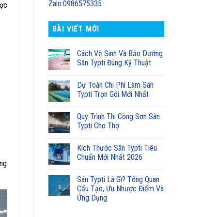
Zalo:0986575335
ược
BÀI VIẾT MỚI
Cách Vệ Sinh Và Bảo Dưỡng
Sân Typti Đúng Kỹ Thuật
Dự Toán Chi Phí Làm Sân
Typti Trọn Gói Mới Nhất
Quy Trình Thi Công Sơn Sân
Typti Cho Thợ
Kích Thước Sân Typti Tiêu
Chuẩn Mới Nhất 2026
ông
Sân Typti Là Gì? Tổng Quan
Cấu Tạo, Ưu Nhược Điểm Và
Ứng Dụng