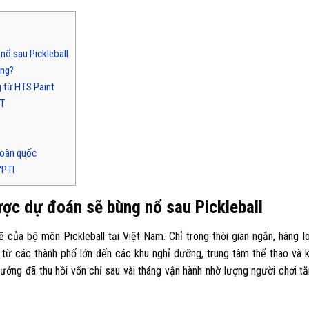
ổ sau Pickleball
ọng?
 từ HTS Paint
RT
toàn quốc
YPTI
ợc dự đoán sẽ bùng nổ sau Pickleball
a bộ môn Pickleball tại Việt Nam. Chỉ trong thời gian ngắn, hàng l
 từ các thành phố lớn đến các khu nghỉ dưỡng, trung tâm thể thao và 
ớng đã thu hồi vốn chỉ sau vài tháng vận hành nhờ lượng người chơi t