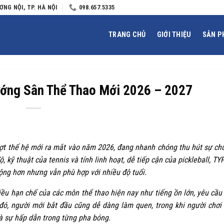
ƠNG NỘI, TP. HÀ NỘI
098.657.5335
TRANG CHỦ
GIỚI THIỆU
SẢN P
ướng Sân Thể Thao Mới 2026 – 2027
vợt thế hệ mới ra mắt vào năm 2026, đang nhanh chóng thu hút sự ch
 kỹ thuật của tennis và tính linh hoạt, dễ tiếp cận của pickleball, TY
ộng hơn nhưng vẫn phù hợp với nhiều độ tuổi.
ều hạn chế của các môn thể thao hiện nay như tiếng ồn lớn, yêu cầu
ó, người mới bắt đầu cũng dễ dàng làm quen, trong khi người chơi
à sự hấp dẫn trong từng pha bóng.