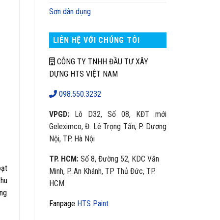
Sơn dân dụng
LIÊN HỆ VỚI CHÚNG TÔI
CÔNG TY TNHH ĐẦU TƯ XÂY
DỰNG HTS VIỆT NAM
098.550.3232
VPGD:
Lô D32, Số 08, KĐT mới
Geleximco, Đ. Lê Trọng Tấn, P. Dương
Nội, TP. Hà Nội
TP. HCM:
Số 8, Đường 52, KDC Văn
oạt
Minh, P. An Khánh, TP Thủ Đức, TP.
khu
HCM
ăng
Fanpage
HTS Paint