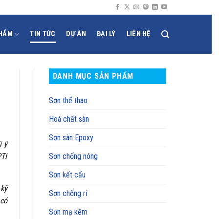
HẨM
TIN TỨC
DỰ ÁN
ĐẠI LÝ
LIÊN HỆ
DANH MỤC SẢN PHẨM
Sơn thể thao
Hoá chất sàn
Sơn sàn Epoxy
ú ý
PTI
Sơn chống nóng
Sơn kết cấu
 kỹ
Sơn chống rỉ
 có
Sơn mạ kẽm