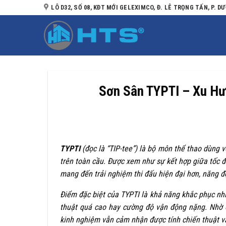
Bỏ
LÔ D32, SỐ 08, KĐT MỚI GELEXIMCO, Đ. LÊ TRỌNG TẤN, P. DƯ
qua
nội
 – Chúng tôi sẽ liên hệ lại để tư vấn
dung
Sơn Sân TYPTI – Xu H
TYPTI
(đọc là “TIP-tee”) là bộ môn thể thao dùng 
trên toàn cầu. Được xem như sự kết hợp giữa tốc độ,
mang đến trải nghiệm thi đấu hiện đại hơn, năng đ
Điểm đặc biệt của TYPTI là khả năng khắc phục nhi
thuật quá cao hay cường độ vận động nặng. Nhờ đ
kinh nghiệm vẫn cảm nhận được tính chiến thuật v