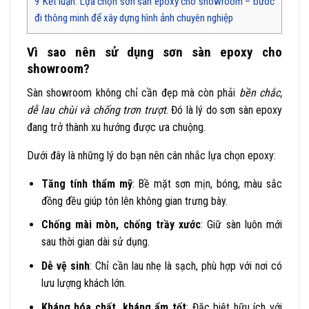
9
Kết luận: Lựa chọn sơn sàn epoxy cho showroom – bước
đi thông minh để xây dựng hình ảnh chuyên nghiệp
Vì sao nên sử dụng sơn sàn epoxy cho
showroom?
Sàn showroom không chỉ cần đẹp mà còn phải
bền chắc,
dễ lau chùi và chống trơn trượt
. Đó là lý do sơn sàn epoxy
đang trở thành xu hướng được ưa chuộng.
Dưới đây là những lý do bạn nên cân nhắc lựa chọn epoxy:
Tăng tính thẩm mỹ
: Bề mặt sơn mịn, bóng, màu sắc
đồng đều giúp tôn lên không gian trưng bày.
Chống mài mòn, chống trầy xước
: Giữ sàn luôn mới
sau thời gian dài sử dụng.
Dễ vệ sinh
: Chỉ cần lau nhẹ là sạch, phù hợp với nơi có
lưu lượng khách lớn.
Kháng hóa chất, kháng ẩm tốt
: Đặc biệt hữu ích với