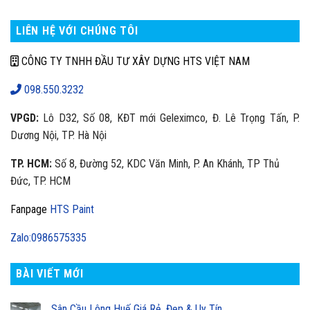
LIÊN HỆ VỚI CHÚNG TÔI
CÔNG TY TNHH ĐẦU TƯ XÂY DỰNG HTS VIỆT NAM
098.550.3232
VPGD:
Lô D32, Số 08, KĐT mới Geleximco, Đ. Lê Trọng Tấn, P.
Dương Nội, TP. Hà Nội
TP. HCM:
Số 8, Đường 52, KDC Văn Minh, P. An Khánh, TP Thủ
Đức, TP. HCM
Fanpage
HTS Paint
Zalo:0986575335
BÀI VIẾT MỚI
Sân Cầu Lông Huế Giá Rẻ, Đẹp & Uy Tín