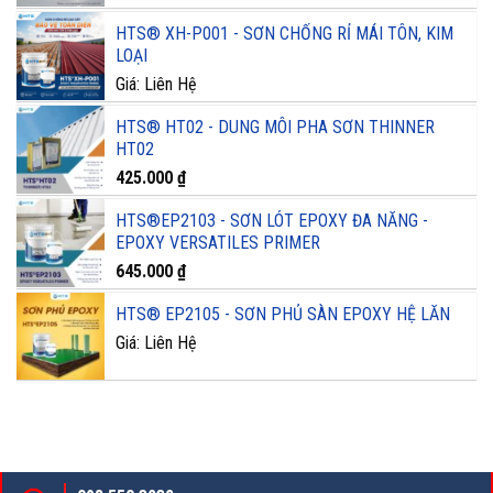
HTS® XH-P001 - SƠN CHỐNG RỈ MÁI TÔN, KIM
LOẠI
Giá: Liên Hệ
HTS® HT02 - DUNG MÔI PHA SƠN THINNER
HT02
425.000
₫
HTS®EP2103 - SƠN LÓT EPOXY ĐA NĂNG -
EPOXY VERSATILES PRIMER
645.000
₫
HTS® EP2105 - SƠN PHỦ SÀN EPOXY HỆ LĂN
Giá: Liên Hệ