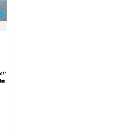
toàn
 làm