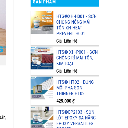
SẢN PHẨM
HTS®XH-H001 - SƠN
CHỐNG NÓNG MÁI
TÔN XH-HEAT
PREVENT H001
Giá: Liên Hệ
HTS® XH-P001 - SƠN
CHỐNG RỈ MÁI TÔN,
KIM LOẠI
Giá: Liên Hệ
HTS® HT02 - DUNG
MÔI PHA SƠN
THINNER HT02
425.000
₫
HTS®EP2103 - SƠN
bẩn,
LÓT EPOXY ĐA NĂNG -
EPOXY VERSATILES