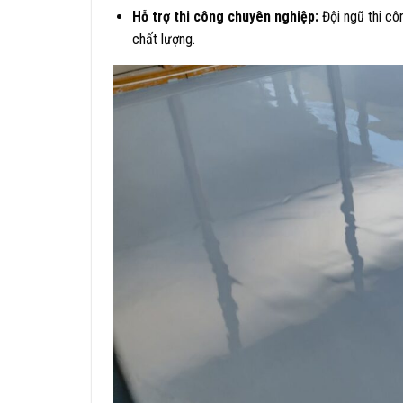
Hỗ trợ thi công chuyên nghiệp:
Đội ngũ thi cô
chất lượng.