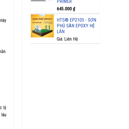
PRIMER
645.000
₫
HTS® EP2105 - SƠN
 này
PHỦ SÀN EPOXY HỆ
LĂN
Giá: Liên Hệ
hắn.
c lý
 lâu