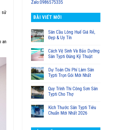
Zalo:0986575335
i sử
BÀI VIẾT MỚI
Sân Cầu Lông Huế Giá Rẻ,
Đẹp & Uy Tín
o an
Cách Vệ Sinh Và Bảo Dưỡng
Sân Typti Đúng Kỹ Thuật
Dự Toán Chi Phí Làm Sân
Typti Trọn Gói Mới Nhất
Quy Trình Thi Công Sơn Sân
Typti Cho Thợ
Kích Thước Sân Typti Tiêu
Chuẩn Mới Nhất 2026