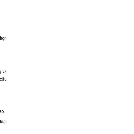
chọn
g và
 cầu
ao.
loại