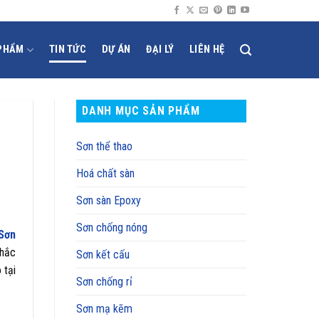
PHẨM
TIN TỨC
DỰ ÁN
ĐẠI LÝ
LIÊN HỆ
DANH MỤC SẢN PHẨM
Sơn thể thao
Hoá chất sàn
Sơn sàn Epoxy
Sơn chống nóng
Sơn
chắc
Sơn kết cấu
 tại
Sơn chống rỉ
Sơn mạ kẽm