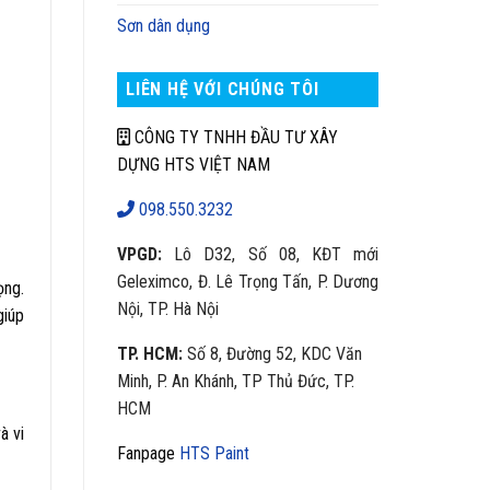
Sơn dân dụng
LIÊN HỆ VỚI CHÚNG TÔI
CÔNG TY TNHH ĐẦU TƯ XÂY
DỰNG HTS VIỆT NAM
098.550.3232
VPGD:
Lô D32, Số 08, KĐT mới
Geleximco, Đ. Lê Trọng Tấn, P. Dương
ọng.
Nội, TP. Hà Nội
giúp
TP. HCM:
Số 8, Đường 52, KDC Văn
Minh, P. An Khánh, TP Thủ Đức, TP.
HCM
à vi
Fanpage
HTS Paint