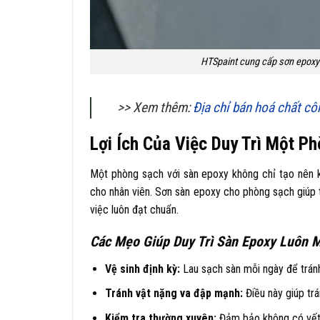
HTSpaint cung cấp sơn epoxy 
>> Xem thêm:
Địa chỉ bán hoá chất cô
Lợi Ích Của Việc Duy Trì Một P
Một phòng sạch với sàn epoxy không chỉ tạo nên 
cho nhân viên. Sơn sàn epoxy cho phòng sạch giúp t
việc luôn đạt chuẩn.
Các Mẹo Giúp Duy Trì Sàn Epoxy Luôn 
Vệ sinh định kỳ:
Lau sạch sàn mỗi ngày để tránh 
Tránh vật nặng va đập mạnh:
Điều này giúp tr
Kiểm tra thường xuyên:
Đảm bảo không có vết 