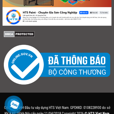
Công ty TNHH Đầu tư xây dựng HTS Việt Nam. GPDKKD: 0108228930 do sở
KH & ĐT TP.Hà Nội cấp ngày 11/04/2018.Copyright 2026 ©
HTS Viet Nam