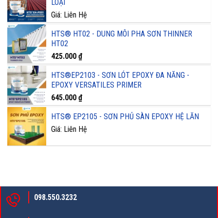
LOẠI
Giá: Liên Hệ
HTS® HT02 - DUNG MÔI PHA SƠN THINNER
HT02
425.000
₫
HTS®EP2103 - SƠN LÓT EPOXY ĐA NĂNG -
EPOXY VERSATILES PRIMER
645.000
₫
HTS® EP2105 - SƠN PHỦ SÀN EPOXY HỆ LĂN
Giá: Liên Hệ
098.550.3232