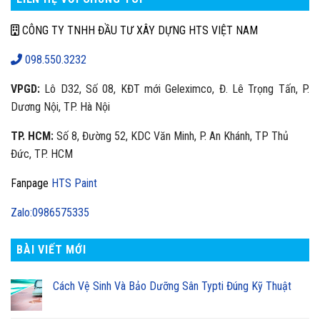
CÔNG TY TNHH ĐẦU TƯ XÂY DỰNG HTS VIỆT NAM
098.550.3232
VPGD:
Lô D32, Số 08, KĐT mới Geleximco, Đ. Lê Trọng Tấn, P.
Dương Nội, TP. Hà Nội
TP. HCM:
Số 8, Đường 52, KDC Văn Minh, P. An Khánh, TP Thủ
Đức, TP. HCM
Fanpage
HTS Paint
Zalo:0986575335
BÀI VIẾT MỚI
Cách Vệ Sinh Và Bảo Dưỡng Sân Typti Đúng Kỹ Thuật