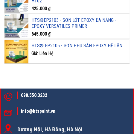
HT02
425.000
₫
HTS®EP2103 - SƠN LÓT EPOXY ĐA NĂNG -
EPOXY VERSATILES PRIMER
645.000
₫
HTS® EP2105 - SƠN PHỦ SÀN EPOXY HỆ LĂN
Giá: Liên Hệ
098.550.3232
info@htspaint.vn
Dương Nội, Hà Đông, Hà Nội