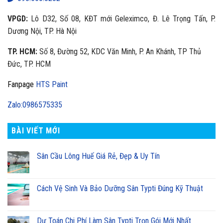
VPGD:
Lô D32, Số 08, KĐT mới Geleximco, Đ. Lê Trọng Tấn, P.
Dương Nội, TP. Hà Nội
TP. HCM:
Số 8, Đường 52, KDC Văn Minh, P. An Khánh, TP Thủ
Đức, TP. HCM
Fanpage
HTS Paint
Zalo:0986575335
BÀI VIẾT MỚI
Sân Cầu Lông Huế Giá Rẻ, Đẹp & Uy Tín
Cách Vệ Sinh Và Bảo Dưỡng Sân Typti Đúng Kỹ Thuật
Dự Toán Chi Phí Làm Sân Typti Trọn Gói Mới Nhất