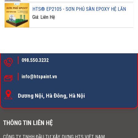
HTS® EP2105 - SƠN PHỦ SÀN EPOXY HỆ LĂN
Giá: Liên Hệ
098.550.3232
info@htspaint.vn
Dương Nội, Hà Đông, Hà Nội
THÔNG TIN LIÊN HỆ
CÔNG TY TNHH ĐẦU TƯ XÂY DỰNG HTS VIỆT NAM