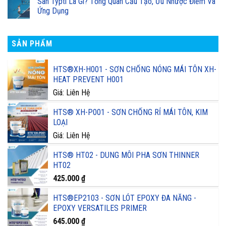
Sân Typti Là Gì? Tổng Quan Cấu Tạo, Ưu Nhược Điểm Và
Ứng Dụng
SẢN PHẨM
HTS®XH-H001 - SƠN CHỐNG NÓNG MÁI TÔN XH-
HEAT PREVENT H001
Giá: Liên Hệ
HTS® XH-P001 - SƠN CHỐNG RỈ MÁI TÔN, KIM
LOẠI
Giá: Liên Hệ
HTS® HT02 - DUNG MÔI PHA SƠN THINNER
HT02
425.000
₫
HTS®EP2103 - SƠN LÓT EPOXY ĐA NĂNG -
EPOXY VERSATILES PRIMER
645.000
₫