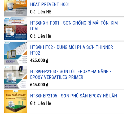
HEAT PREVENT H001
Giá: Liên Hệ
HTS® XH-P001 - SƠN CHỐNG RỈ MÁI TÔN, KIM
LOẠI
Giá: Liên Hệ
HTS® HT02 - DUNG MÔI PHA SƠN THINNER
HT02
425.000
₫
HTS®EP2103 - SƠN LÓT EPOXY ĐA NĂNG -
EPOXY VERSATILES PRIMER
645.000
₫
HTS® EP2105 - SƠN PHỦ SÀN EPOXY HỆ LĂN
Giá: Liên Hệ