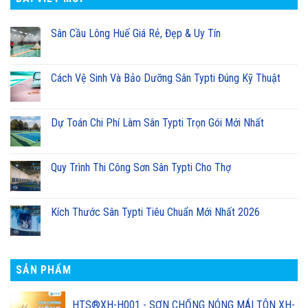
Sân Cầu Lông Huế Giá Rẻ, Đẹp & Uy Tín
Cách Vệ Sinh Và Bảo Dưỡng Sân Typti Đúng Kỹ Thuật
Dự Toán Chi Phí Làm Sân Typti Trọn Gói Mới Nhất
Quy Trình Thi Công Sơn Sân Typti Cho Thợ
Kích Thước Sân Typti Tiêu Chuẩn Mới Nhất 2026
SẢN PHẨM
HTS®XH-H001 - SƠN CHỐNG NÓNG MÁI TÔN XH-