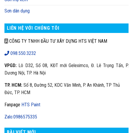
Sơn dân dụng
LIÊN HỆ VỚI CHÚNG TÔI
CÔNG TY TNHH ĐẦU TƯ XÂY DỰNG HTS VIỆT NAM
098.550.3232
VPGD:
Lô D32, Số 08, KĐT mới Geleximco, Đ. Lê Trọng Tấn, P.
Dương Nội, TP. Hà Nội
TP. HCM:
Số 8, Đường 52, KDC Văn Minh, P. An Khánh, TP Thủ
Đức, TP. HCM
Fanpage
HTS Paint
Zalo:0986575335
BÀI VIẾT MỚI