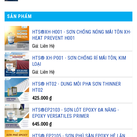
SẢN PHẨM
HTS®XH-H001 - SƠN CHỐNG NÓNG MÁI TÔN XH-
HEAT PREVENT H001
Giá: Liên Hệ
HTS® XH-P001 - SƠN CHỐNG RỈ MÁI TÔN, KIM
LOẠI
Giá: Liên Hệ
HTS® HT02 - DUNG MÔI PHA SƠN THINNER
HT02
425.000
₫
HTS®EP2103 - SƠN LÓT EPOXY ĐA NĂNG -
EPOXY VERSATILES PRIMER
645.000
₫
HTS® EP2105 - SƠN PHỦ SÀN EPOXY HỆ LĂN