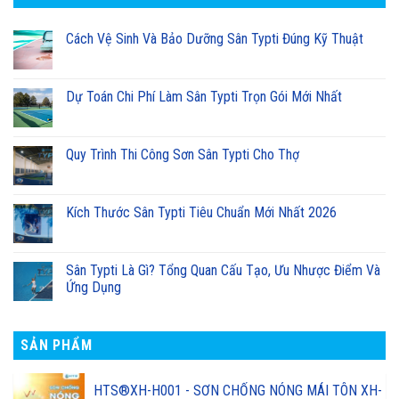
Cách Vệ Sinh Và Bảo Dưỡng Sân Typti Đúng Kỹ Thuật
Dự Toán Chi Phí Làm Sân Typti Trọn Gói Mới Nhất
Quy Trình Thi Công Sơn Sân Typti Cho Thợ
Kích Thước Sân Typti Tiêu Chuẩn Mới Nhất 2026
Sân Typti Là Gì? Tổng Quan Cấu Tạo, Ưu Nhược Điểm Và
Ứng Dụng
SẢN PHẨM
HTS®XH-H001 - SƠN CHỐNG NÓNG MÁI TÔN XH-