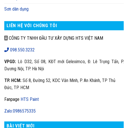
Sơn dân dụng
LIÊN HỆ VỚI CHÚNG TÔI
CÔNG TY TNHH ĐẦU TƯ XÂY DỰNG HTS VIỆT NAM
098.550.3232
VPGD:
Lô D32, Số 08, KĐT mới Geleximco, Đ. Lê Trọng Tấn, P.
Dương Nội, TP. Hà Nội
TP. HCM:
Số 8, Đường 52, KDC Văn Minh, P. An Khánh, TP Thủ
Đức, TP. HCM
Fanpage
HTS Paint
Zalo:0986575335
BÀI VIẾT MỚI