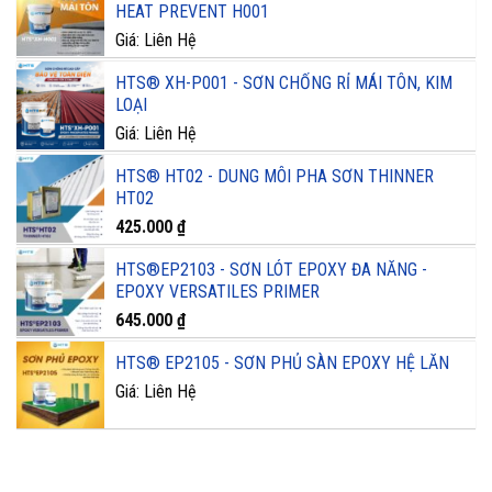
HEAT PREVENT H001
Giá: Liên Hệ
HTS® XH-P001 - SƠN CHỐNG RỈ MÁI TÔN, KIM
LOẠI
Giá: Liên Hệ
HTS® HT02 - DUNG MÔI PHA SƠN THINNER
HT02
425.000
₫
HTS®EP2103 - SƠN LÓT EPOXY ĐA NĂNG -
EPOXY VERSATILES PRIMER
645.000
₫
HTS® EP2105 - SƠN PHỦ SÀN EPOXY HỆ LĂN
Giá: Liên Hệ