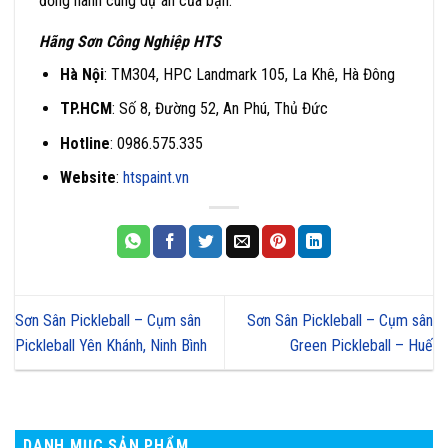
đồng hành cùng dự án của bạn.
Hãng Sơn Công Nghiệp HTS
Hà Nội
: TM304, HPC Landmark 105, La Khê, Hà Đông
TP.HCM
: Số 8, Đường 52, An Phú, Thủ Đức
Hotline
: 0986.575.335
Website
:
htspaint.vn
Sơn Sân Pickleball – Cụm sân
Sơn Sân Pickleball – Cụm sân
Pickleball Yên Khánh, Ninh Bình
Green Pickleball – Huế
DANH MỤC SẢN PHẨM