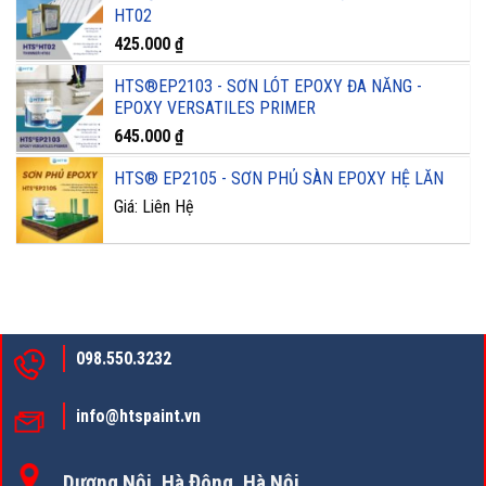
HT02
425.000
₫
HTS®EP2103 - SƠN LÓT EPOXY ĐA NĂNG -
EPOXY VERSATILES PRIMER
645.000
₫
HTS® EP2105 - SƠN PHỦ SÀN EPOXY HỆ LĂN
Giá: Liên Hệ
098.550.3232
info@htspaint.vn
Dương Nội, Hà Đông, Hà Nội