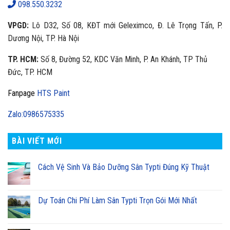
098.550.3232
VPGD:
Lô D32, Số 08, KĐT mới Geleximco, Đ. Lê Trọng Tấn, P.
Dương Nội, TP. Hà Nội
TP. HCM:
Số 8, Đường 52, KDC Văn Minh, P. An Khánh, TP Thủ
Đức, TP. HCM
Fanpage
HTS Paint
Zalo:0986575335
BÀI VIẾT MỚI
Cách Vệ Sinh Và Bảo Dưỡng Sân Typti Đúng Kỹ Thuật
Dự Toán Chi Phí Làm Sân Typti Trọn Gói Mới Nhất