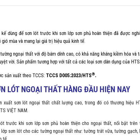
 kế dùng để sơn lót trước khi sơn lớp sơn phủ hoàn thiện đã được ngh
 gió mùa và mang lại giá trị hiệu quả kinh tế.
 tường ngoại thất với độ bám dính cao, có khả năng kháng kiềm hóa và 
uyệt vời. Sản phẩm tương hợp với tất cả các loại sơn dân dụng của HTS
®
c sản xuất theo TCCS:
TCCS D005:2023/HTS
.
N LÓT NGOẠI THẤT
HÀNG ĐẦU HIỆN NAY
ản xuất sơn lót ngoại thất chất lượng cao, trong đó có thương hiệu 
TS VIỆT NAM.
t trước khi sơn lớp sơn phủ hoàn thiện cho ngoại thất, nổi bật trên 
 lớp sơn lót cho các tường ngoại thất như: tường trát vữa, tường gạch,
h tế.