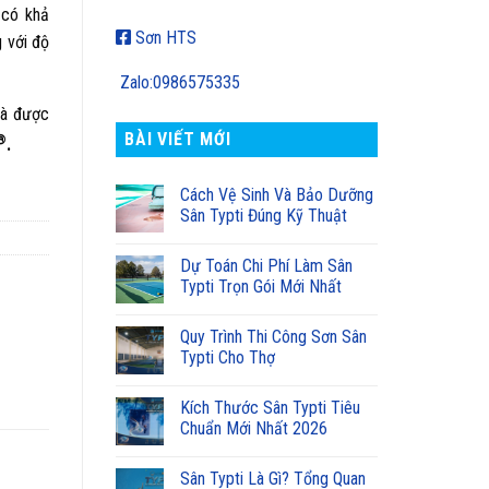
 có khả
Sơn HTS
 với độ
Zalo:0986575335
và được
BÀI VIẾT MỚI
®
.
Cách Vệ Sinh Và Bảo Dưỡng
Sân Typti Đúng Kỹ Thuật
Dự Toán Chi Phí Làm Sân
Typti Trọn Gói Mới Nhất
Quy Trình Thi Công Sơn Sân
Typti Cho Thợ
Kích Thước Sân Typti Tiêu
Chuẩn Mới Nhất 2026
Sân Typti Là Gì? Tổng Quan