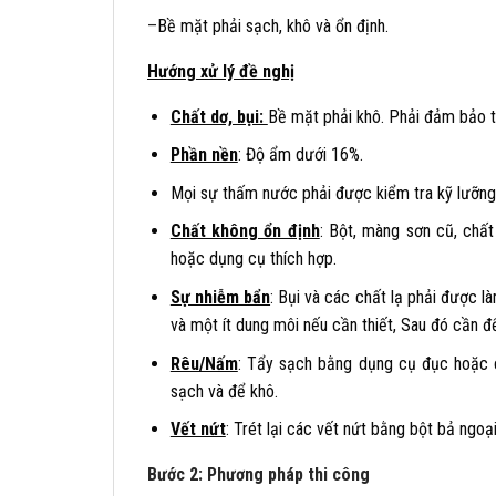
–
Bề mặt phải sạch, khô và ổn định.
Hướng xử lý đề nghị
Chất dơ, bụi:
Bề mặt phải khô. Phải đảm bảo t
Phần nền
: Độ ẩm dưới 16%.
Mọi sự thấm nước phải được kiểm tra kỹ lưỡng 
Chất không ổn định
: Bột, màng sơn cũ, chấ
hoặc dụng cụ thích hợp.
Sự nhiễm bẩn
: Bụi và các chất lạ phải được 
và một ít dung môi nếu cần thiết, Sau đó cần đ
Rêu/Nấm
: Tẩy sạch bằng dụng cụ đục hoặc 
sạch và để khô.
Vết nứt
: Trét lại các vết nứt bằng bột bả ngo
Bước 2: Phương pháp thi công