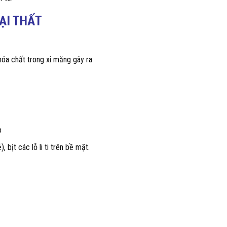
ẠI THẤT
hóa chất trong xi măng gây ra
p
bịt các lỗ li ti trên bề mặt.