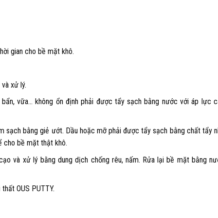
hời gian cho bề mặt khô.
và xử lý.
t bẩn, vữa… không ổn định phải được tẩy sạch bằng nước với áp lực 
làm sạch bằng giẻ ướt. Dầu hoặc mỡ phải được tẩy sạch bằng chất tẩy 
ể cho bề mặt thật khô.
cạo và xử lý bằng dung dịch chống rêu, nấm. Rửa lại bề mặt bằng n
ại thất OUS PUTTY.