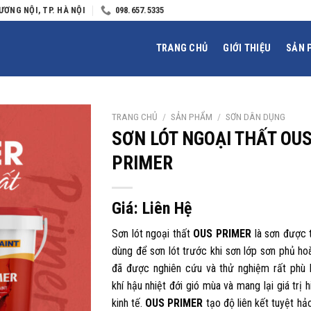
ƯƠNG NỘI, TP. HÀ NỘI
098.657.5335
TRANG CHỦ
GIỚI THIỆU
SẢN 
TRANG CHỦ
/
SẢN PHẨM
/
SƠN DÂN DỤNG
SƠN LÓT NGOẠI THẤT OU
PRIMER
Giá: Liên Hệ
Sơn lót ngoại thất
OUS PRIMER
là sơn được t
dùng để sơn lót trước khi sơn lớp sơn phủ ho
đã được nghiên cứu và thử nghiệm rất phù 
khí hậu nhiệt đới gió mùa và mang lại giá trị 
kinh tế.
OUS PRIMER
tạo độ liên kết tuyệt hả