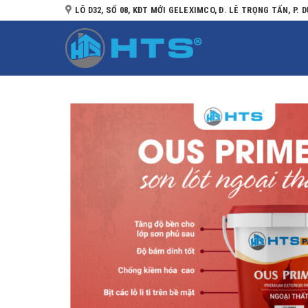
Bỏ
LÔ D32, SỐ 08, KĐT MỚI GELEXIMCO, Đ. LÊ TRỌNG TẤN, P. D
qua
nội
dung