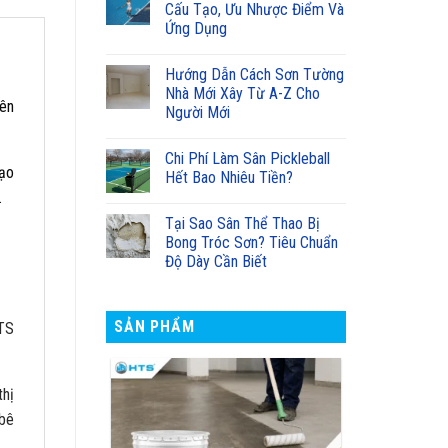
Cấu Tạo, Ưu Nhược Điểm Và
Ứng Dụng
Hướng Dẫn Cách Sơn Tường
Nhà Mới Xây Từ A-Z Cho
iên
Người Mới
Chi Phí Làm Sân Pickleball
tạo
Hết Bao Nhiêu Tiền?
.
Tại Sao Sân Thể Thao Bị
Bong Tróc Sơn? Tiêu Chuẩn
Độ Dày Cần Biết
SẢN PHẨM
HTS
thị
 bê