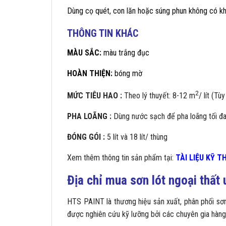
Dùng cọ quét, con lăn hoặc súng phun không có kh
THÔNG TIN KHÁC
MÀU SẮC:
màu trắng đục
HOÀN THIỆN:
bóng mờ
2
MỨC TIÊU HAO :
Theo lý thuyết: 8-12 m
/ lít (Tù
PHA LOÃNG :
Dùng nước sạch để pha loãng tối đ
ĐÓNG GÓI :
5 lít và 18 lít/ thùng
Xem thêm thông tin sản phẩm tại:
TÀI LIỆU KỸ 
Địa chỉ mua sơn lót ngoại thất 
HTS PAINT là thương hiệu sản xuất, phân phối sơn
được nghiên cứu kỹ lưỡng bởi các chuyên gia hàng