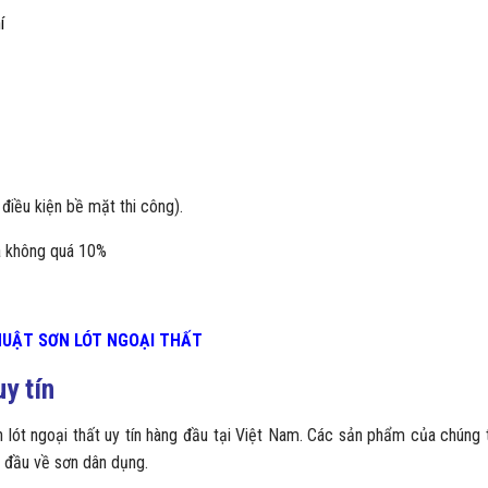
í
y điều kiện bề mặt thi công).
a không quá 10%
THUẬT SƠN LÓT NGOẠI THẤT
uy tín
 lót ngoại thất uy tín hàng đầu tại Việt Nam. Các sản phẩm của chúng 
 đầu về sơn dân dụng.