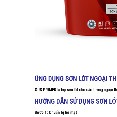
ỨNG DỤNG
SƠN LÓT NGOẠI T
OUS PRIMER
là lớp sơn lót cho các tường ngoại t
HƯỚNG DẪN SỬ DỤNG SƠN LÓ
Bước 1: Chuẩn bị bề mặt