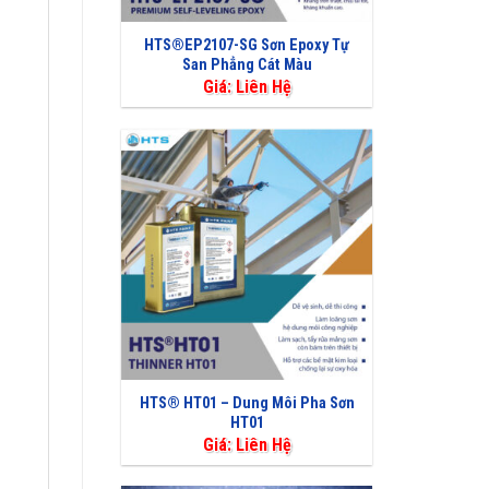
HTS®EP2107-SG Sơn Epoxy Tự
San Phẳng Cát Màu
Giá: Liên Hệ
HTS® HT01 – Dung Môi Pha Sơn
HT01
Giá: Liên Hệ