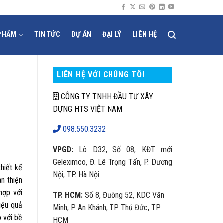
PHẨM
TIN TỨC
DỰ ÁN
ĐẠI LÝ
LIÊN HỆ
LIÊN HỆ VỚI CHÚNG TÔI
S
CÔNG TY TNHH ĐẦU TƯ XÂY
DỰNG HTS VIỆT NAM
098.550.3232
VPGD:
Lô D32, Số 08, KĐT mới
Geleximco, Đ. Lê Trọng Tấn, P. Dương
hiết kế
Nội, TP. Hà Nội
àn thiện
hợp với
TP. HCM:
Số 8, Đường 52, KDC Văn
hiệu quả
Minh, P. An Khánh, TP Thủ Đức, TP.
o với bề
HCM