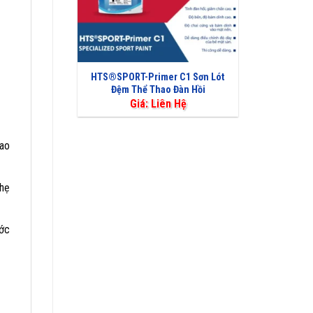
HTS®SPORT-Primer C1 Sơn Lót
Đệm Thể Thao Đàn Hồi
Giá: Liên Hệ
cao
nhẹ
ước