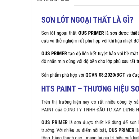
SƠN LÓT NGOẠI THẤT LÀ GÌ?
Sơn lót ngoại thất
OUS PRIMER
là sơn được thiết
cứu và thử nghiệm rất phù hợp với khí hậu nhiệt đới
OUS PRIMER
tạo độ liên kết tuyệt hảo với bề mặt
độ nhẵn mịn cùng với độ bền cho lớp phủ sau rất t
Sản phẩm phù hợp với
QCVN 08:2020/BCT
và đượ
HTS PAINT –
THƯƠNG HIỆU
SƠ
Trên thị trường hiện nay có rất nhiều công ty s
PAINT của CÔNG TY TNHH ĐẦU TƯ XÂY DỰNG H
OUS PRIMER
là sơn được thiết kế dùng để sơn ló
trường. Với nhiều ưu điểm nổi bật,
OUS PRIMER
là
tông, bảng thạch cao,…mang lại giá trị hiệu quả kin