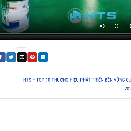
HTS – TOP 10 THƯƠNG HIỆU PHÁT TRIỂN BỀN VỮNG QU
20