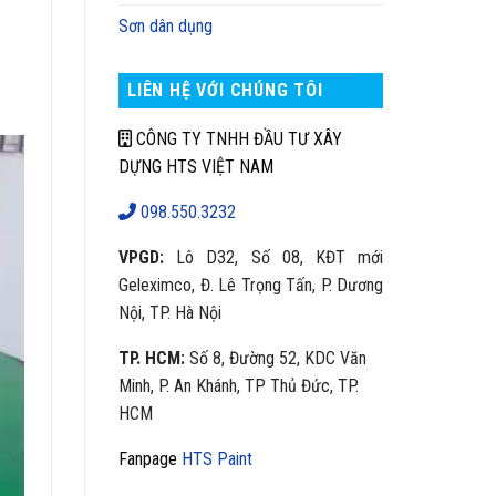
Sơn dân dụng
LIÊN HỆ VỚI CHÚNG TÔI
CÔNG TY TNHH ĐẦU TƯ XÂY
DỰNG HTS VIỆT NAM
098.550.3232
VPGD:
Lô D32, Số 08, KĐT mới
Geleximco, Đ. Lê Trọng Tấn, P. Dương
Nội, TP. Hà Nội
TP. HCM:
Số 8, Đường 52, KDC Văn
Minh, P. An Khánh, TP Thủ Đức, TP.
HCM
Fanpage
HTS Paint