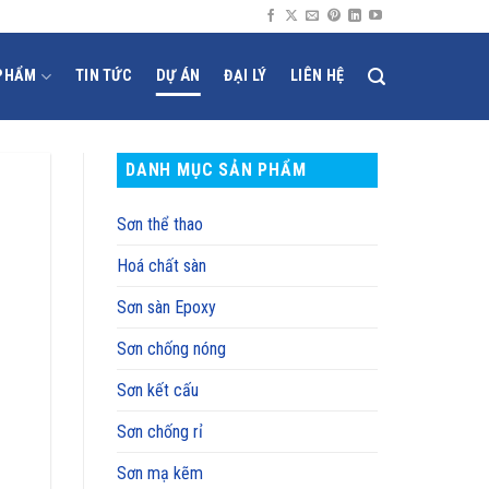
PHẨM
TIN TỨC
DỰ ÁN
ĐẠI LÝ
LIÊN HỆ
DANH MỤC SẢN PHẨM
Sơn thể thao
Hoá chất sàn
Sơn sàn Epoxy
Sơn chống nóng
Sơn kết cấu
Sơn chống rỉ
Sơn mạ kẽm