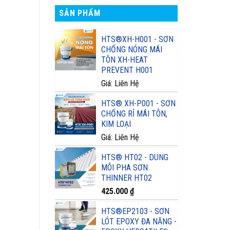
SẢN PHẨM
HTS®XH-H001 - SƠN
CHỐNG NÓNG MÁI
TÔN XH-HEAT
PREVENT H001
Giá: Liên Hệ
HTS® XH-P001 - SƠN
CHỐNG RỈ MÁI TÔN,
KIM LOẠI
Giá: Liên Hệ
HTS® HT02 - DUNG
MÔI PHA SƠN
THINNER HT02
425.000
₫
HTS®EP2103 - SƠN
LÓT EPOXY ĐA NĂNG -