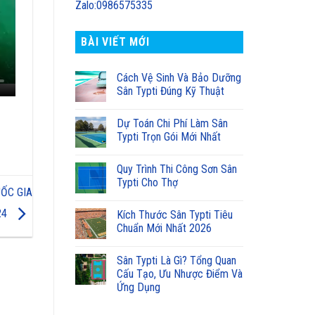
Zalo:0986575335
BÀI VIẾT MỚI
Cách Vệ Sinh Và Bảo Dưỡng
Sân Typti Đúng Kỹ Thuật
Dự Toán Chi Phí Làm Sân
Typti Trọn Gói Mới Nhất
Quy Trình Thi Công Sơn Sân
Typti Cho Thợ
ỐC GIA
24
Kích Thước Sân Typti Tiêu
Chuẩn Mới Nhất 2026
Sân Typti Là Gì? Tổng Quan
Cấu Tạo, Ưu Nhược Điểm Và
Ứng Dụng