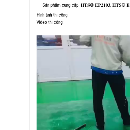
Sản phẩm cung cấp: 𝐇𝐓𝐒® 𝐄𝐏𝟐𝟏𝟎𝟑, 𝐇𝐓𝐒® 𝐄𝐏
Hình ảnh thi công:
Video thi công: